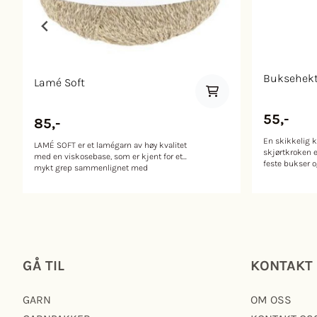
Buksehekt
Lamé Soft
55,-
85,-
En skikkelig k
LAMÉ SOFT er et lamégarn av høy kvalitet
skjørtkroken e
med en viskosebase, som er kjent for et
feste bukser o
mykt grep sammenlignet med
nesten usynlig
konvensjonelle lamégarn, som ofte er
basert på nylon. Det er perfekt for
strikking sammen med andre garntyper
for å legge til elegante detaljer her og der,
eller for glitrende høydepunkter over et
statement-plagg. Innhold: 80 % viskose
20 % polyester (metallisé) Vekt/ lengde:
190 m / 50 g Anbefalt pinne: 2½–3½ mm
GÅ TIL
KONTAKT
Strikkefasthet: Vaskeanvisning: 30
grader finvask. Tørkes flatt.
GARN
OM OSS