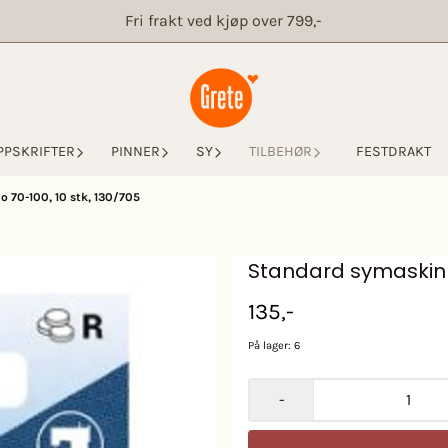
Fri frakt ved kjøp over 799,-
PPSKRIFTER
PINNER
SY
TILBEHØR
FESTDRAKT
 70-100, 10 stk, 130/705
Standard symaskinnå
135,-
På lager
: 6
-