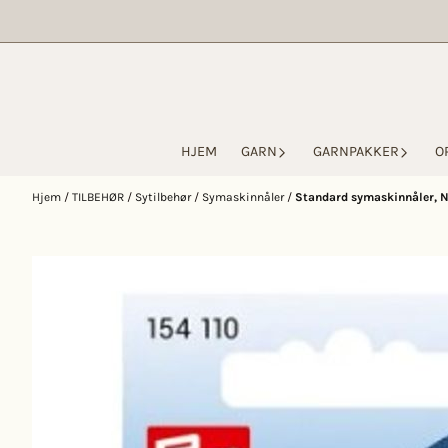
Hopp til innhold
HJEM
GARN
GARNPAKKER
O
Hjem
/
TILBEHØR
/
Sytilbehør
/
Symaskinnåler
/
Standard symaskinnåler, No