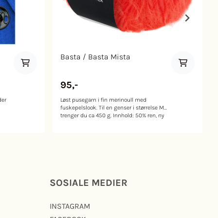
Basta / Basta Mista
95,-
der
Løst pusegarn i fin merinoull med
fuskepelslook. Til en genser i størrelse M
trenger du ca 450 g. Innhold: 50% ren, ny
merinoull, 50% polyamid Vekt/ lengde: 50
g = ca. 100 meter Anbefalt pinne: 6 mm
Strikkefasthet: 15 m = 10 cm på pinne 6
mm Vaskeanvisning: Håndvask / tørkes
flatt
SOSIALE MEDIER
INSTAGRAM