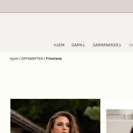
Hopp til innhold
HJEM
GARN
GARNPAKKER
O
Hjem
/
OPPSKRIFTER
/
Filcolana