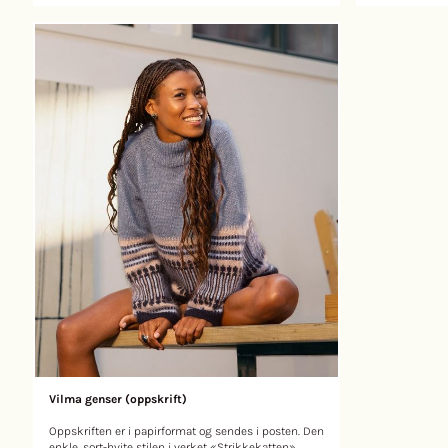
utskjæringen og et rytmisk hullmønsterpanel som
97-104 (105-112) cm Overvidde: 103 (112) 120 (129)
gir et streif av vintagesjarme. Uansett om den er
cm Ermelengde: 45 (44) 43 (43) cm Hel lengde: 50
stylet med shorts, kjørt eller over badetøy, får den
(52) 54 (56) cm STRIKKEFASTHET 19 m og 
hverdagen til å føles som en ferie. KONSTRUKSJON
mønster etter diag
Ovenfra og ned med raglanbærestykke. TEKNIKKER
Pinnetykkelsen er k
SOM BRUKES Hulmønster etter diagram og picot-
masker på 10 cm, s
avfelling STØRRELSER XS (S) M (L) XL (2XL) 3XL
du færre masker p
GARN Arwetta PINNE 2,5 mm & 3 mm STØRRELSER:
pinne. MATERIALER Garn fra Filcolana 500 (500)
XS (S) M (L) XL (2XL) 3XL Passer til brystvidde 82
550 (600) g Peruvian
(90) 98 (106) 116 (126) 136 cm Modellen på bildet er
Rundpinne 4,5 mm, 80 cm
vist med en positiv bevegelsesvidde på 4 cm. Velg
80 cm Strømpepinne 4,5 mm 4 Maskemarkører 5
størrelse utfra hvor stor bevegelsesvidde du ønsker.
knapper
Overvidde 94 (99) 105 (111) 121 (130) 140 cm
Lengde målt midt bak uten krage: 61 (62) 64 (64) 65
(68) 70 cm Ermelengde 8 (8) 8 (9) 9 (9) 9 cm
Vilma genser (oppskrift)
Oppskriften er i papirformat og sendes i posten. Den
enkle, sort-hvite stilen i verket «Strikkekatten»