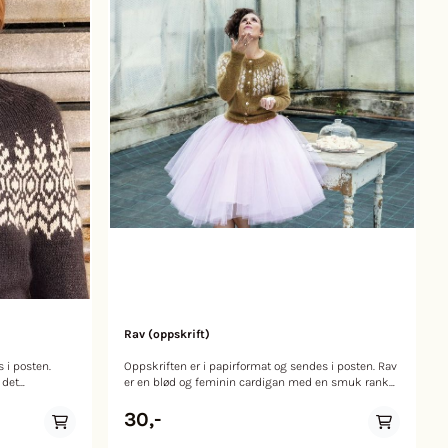
Rav (oppskrift)
 i posten.
Oppskriften er i papirformat og sendes i posten. Rav
 det
er en blød og feminin cardigan med en smuk ranke
ykket, er
af liljer på det runde bærestykke. Liljen symboliserer
 store
skønhed og er metafor for ”den elskede”. Ved første
30,-
 av marehalm
øjekast ser blomsterranken hvid ud, den er dog
meget, meget sart rosa. Både den smukke