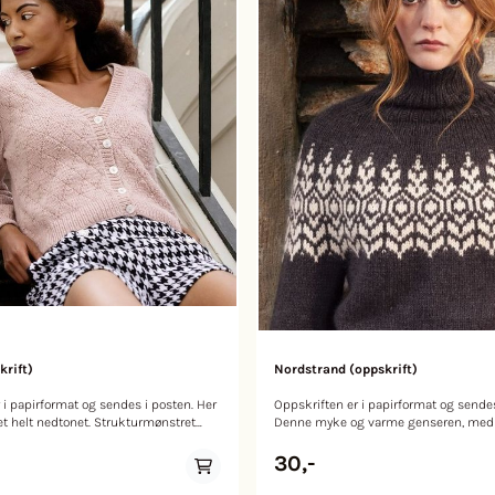
krift)
Nordstrand (oppskrift)
i papirformat og sendes i posten. Her
Oppskriften er i papirformat og sendes
t helt nedtonet. Strukturmønstret
Denne myke og varme genseren, med
 drakten til Harlekin, men med det
karakteristiske nordiske runde bærest
lget, og den konstante gjentagelsen i
inspirert av livet ved stranden med de
30,-
et klassisk uttrykk. STØRRELSER
kontrastene. Storm og stilhet, rekker
så langt øyet kan se, og det evige hav. STØRRELSER