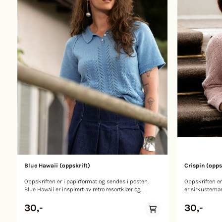
Blue Hawaii (oppskrift)
Crispin (opps
Oppskriften er i papirformat og sendes i posten.
Oppskriften er 
Blue Hawaii er inspirert av retro resortklær og
er sirkustemae
dagdrømmer om tropene. Det er luftig
minner oss om
sommerstrikk med en lekende struktur og vakre
rolige fargeva
30,-
30,-
detaljer. Den kortermede poloen har en avslappet
mønsteret, gir det 
passform, en fin, rettstrikket krage langs V-
S (M) L (XL) MÅL Passer til brystvidde: 80-88 (89-96)