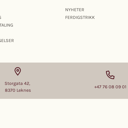
NYHETER
S
FERDIGSTRIKK
TALING
GELSER
Storgata 42,
+47
76 08 09 01
8370 Leknes