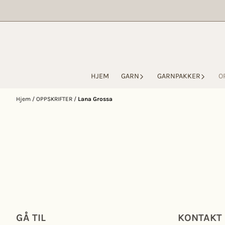
Hopp til innhold
HJEM
GARN
GARNPAKKER
O
Hjem
/
OPPSKRIFTER
/
Lana Grossa
GÅ TIL
KONTAKT