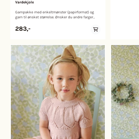
Vardekjole
markører 1 lit
10 cm
Garnpakke med enkeltmønster (papirformat) og
garn til ønsket størrelse. Ønsker du andre farger
trykk "åpne fargevelger". Garn Lamullgarn
Veiledende pinnenummer Rundpinne og settpinner
283,-
nr 2 og 2,5 Strikkefasthet 30 m glattstrikk og 44
omg på pinne nr 2,5 = 10 x 10 Garnmengde (gram)
3 mnd6 mnd12 mnd18 mnd24 mnd36 mnd
Lamullgarn - Lys gråmelert - L12 150 150 150 150 200
250 Lamullgarn - Hvit - L10 50 50 50 50 50 50
Lamullgarn - Grå melert - L13 50 50 50 50 50 50
Lamullgarn - Pudderrosa - L30 50 50 50 50 50 50
Plaggets mål (cm) 3 mnd6 mnd12 mnd18 mnd24
mnd36 mnd Brystvidde kjole 46 50 53 57 61 65 Hel
lengde kjole 34 36 40 43 47 51 Underermslengde
kjole 16 17 20 22 25 28