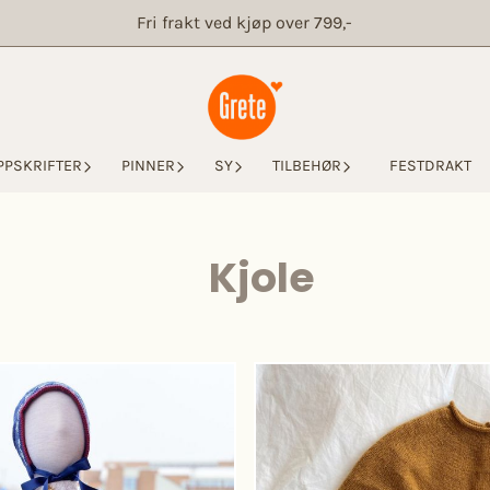
Fri frakt ved kjøp over 799,-
PPSKRIFTER
PINNER
SY
TILBEHØR
FESTDRAKT
Kjole