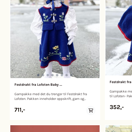
Festdrakt fra
Festdrakt fra Lofoten Baby ...
Garnpakke med 
Garnpakke med det du trenger til Festdrakt fra
til Lofoten- P
Lofoten. Pakken inneholder oppskrift, garn og
hempe. Ønsker du oppskrift på kjolen og kysen til
tilbehør (silkebånd, hekter og garn til brodering).
festdrakt fra L
352,-
OBS! Fargen på bildet ser mer blå ut enn i
711,-
tilbehør. Ta 
virkeligheten, fargen er marineblå. Design: Annveig
OBS! Fargen på
Eliassen Str. 6 (9) 12 mnd Garn: Lanett fra
virkeligheten, fargen
Sandnesgarn 150 (200) 250 gr marine nr.5575. 50
Eliassen Garn: Lanett marine 5575:
gr mørkerød nr.4345. Lanett rød 4345 utgått,
100(100)150(1
erstattes med Rauma baby 28 Tilbehør: Til