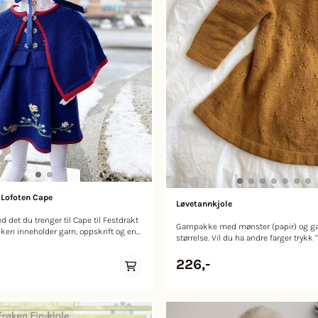
 Lofoten Cape
Løvetannkjole
det du trenger til Cape til Festdrakt
Garnpakke med mønster (papir) og gar
akken inneholder garn, oppskrift og en
størrelse. Vil du ha andre farger trykk 
fargevelger". Løvetannkjole strikkes o
ofoten? Klikk her. Vi har garn og
Bærestykket strikkes først frem og ti
226,-
kontakt om du trenger garnmengde.
rundpinnen, slik at det dannes en spli
 bildet ser mer blå ut enn i
Deretter strikkes resten av bærestykk
 er marineblå. Design: Annveig
rundpinnen. Skjørtet strikkes også ru
rundpinne, og det strikkes et fint lø
50)200gr. Lanett mørkerød 4345: 50 gr
med økninger, slik at skjørtet får vidd