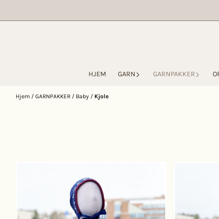
Hopp til innhold
HJEM
GARN
GARNPAKKER
O
Hjem
/
GARNPAKKER
/
Baby
/
Kjole