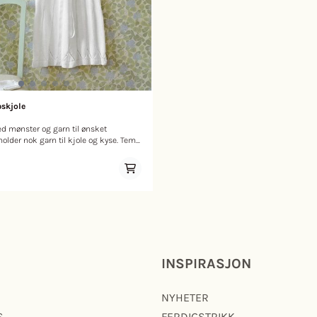
skjole
 mønster og garn til ønsket
older nok garn til kjole og kyse. Tema
åpskjole og kyse i blåklokkemønster,
 Vanskelighetsgrad:
: Mandarin Petit Pinner: Pinne nr 3
: 27 masker glattstrikk på pinne nr 3
ør: Dåpskjole: 3 små knapper,
sket farge og eventuelt en tynn
yse: 1 knapp Garnmengde: 0-3
in Petit Hvit
e: Overvidde: 47 50
INSPIRASJON
Ermelengde: 13 15 18
NYHETER
S
FERDIGSTRIKK