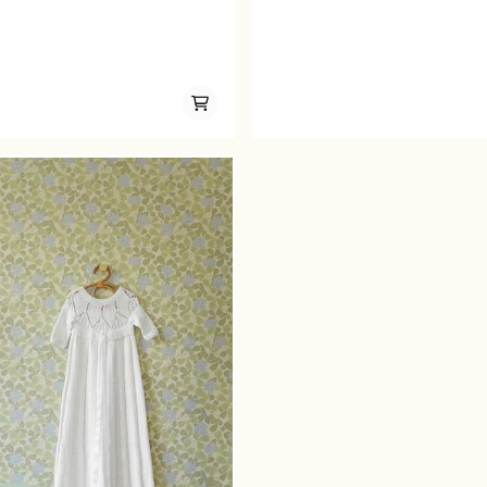
en knapp Str.fasthet: 27 m glattstrikk=
seler som man monterer foran og en 
som festes midt bak. Det plukkes opp
cord selene til Allys blondevolang. Le
selene er veiledende. Det er viktig å m
det plukkes opp masker til volangene 
trekke fra 10 cm siden i-cord selene s
Det er bedre at selene er 1-2 cm for ko
slipper å dette ned fra skuldrene.