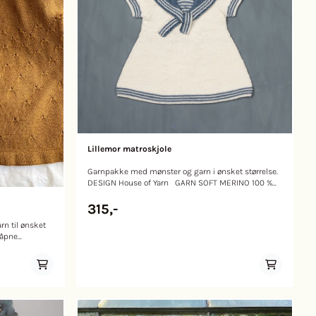
Lillemor matroskjole
Garnpakke med mønster og garn i ønsket størrelse.
DESIGN House of Yarn GARN SOFT MERINO 100 %
ekstra fin merinoull, 50 gram = ca 187 meter
Alternativt garn: BABY ULL STØRRELSER 3 (6) 9 (12)
315,-
18 mnd PLAGGETS MÅL Overvidde ca 43 (47) 51 (56)
n til ønsket
60 cm Hel lengde ca 32 (35) 38 (42) 48 cm
"åpne
Ermelengde ca 4 (4) 5 (5) 6 cm GARNFORBRUK
venfra og ned.
Farge 1 2 (2) 2 (3) 4 nøster Farge 2 1 nøste alle
lbake på
størrelser FARGER Farge 1 Natur 3019 Farge 2 Lys
tt i nakken.
denim 3036 NB! Vi har oppdatert garnet i denne
et rundt på
oppskriften da garnet har gått ut av produksjon.
ndt på
Derfor kan fargene avvike noe fra bildet.
vetannmønster
PINNEFORSLAG Liten rundp og strømpep 2,5 og 3
e.