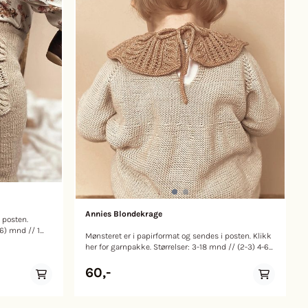
Annies Blondekrage
i posten.
(6) mnd // 1
Mønsteret er i papirformat og sendes i posten. Klikk
her for garnpakke. Størrelser: 3-18 mnd // (2-3) 4-6
år Hals omkrets: ca 27,5 // (31,5) 36,5 cm Lengde: ca
trik
5 // (7) 9 cm Strikkefasthet: 32x40 per 10 cm
60,-
mm, 40 cm
Veiledende pinner: Strømpepinne 2,5 og rundpinne
rn:
2,5 (60 cm) Garn: Sunday fra Sandnes Garn, Tynn
ll fra
Merinoull fra Sandnes Garn, Lille Lerke fra Dalegarn
eller Knitting