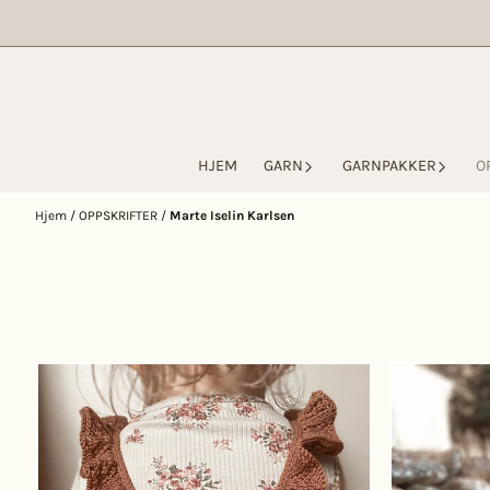
Hopp til innhold
HJEM
GARN
GARNPAKKER
O
Hjem
/
OPPSKRIFTER
/
Marte Iselin Karlsen