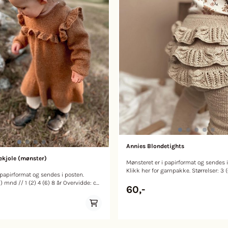
Annies Blondetights
ekjole (mønster)
Mønsteret er i papirformat og sendes 
Klikk her for garnpakke. Størrelser: 3 
 papirformat og sendes i posten.
(2) 3-4 (5-6) år Omkrets: ca 36,5 (40) // 43,5 (46,5)
d // 1 (2) 4 (6) 8 år Overvidde: ca
51 (55) Lengde: ca 38 (42) // 44 (56) 63 (65)
60,-
 92 Total lengde: ca 33 (37)
Strikkefasthet: 28 m per 10 cm i glatts
rikkefasthet: 23 m per
Veiledende pinnestørrelse: 2,5 og 3 
,5, 40/80 cm
rundpinne og settpinner 2,5 mm, 60 cm Ga
ettpinner (eller 60/80cm til magic
Sunday fra Sandnes Garn, Tynn Merinou
Sandnes Garn, Lille Lerke fra Dalegarn 