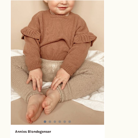
ned. Når skjørtet er ferdig strikket, strikkes i-cord
(200m/50g) + 
seler som man monterer foran og en i-cord hempe
(212m/25g) Garnforbruk: Alpakka Silke 150 (150) //
som festes midt bak. Det plukkes opp masker i i-
150 (250) 250
cord selene til Allys blondevolang. Lengden på
(75) // 75 (100) 125 (1
selene er veiledende. Det er viktig å måle barnet før
Merino (250m/
det plukkes opp masker til volangene for så å
Arwetta Filcol
trekke fra 10 cm siden i-cord selene strekker seg.
(212m/25g) An
Det er bedre at selene er 1-2 cm for korte så de
tidløs kjole 
slipper å dette ned fra skuldrene.
Oppskriften s
strikkes frem 
delikat splitt
Maskene til k
langs bærestyk
før kjolens un
Kjolens under
Annies Blondegenser