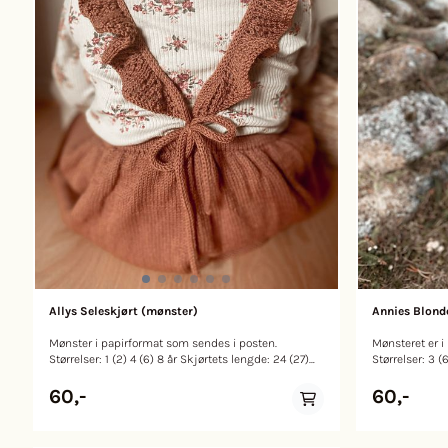
Allys Seleskjørt (mønster)
Annies Blond
Mønster i papirformat som sendes i posten.
Mønsteret er i
Størrelser: 1 (2) 4 (6) 8 år Skjørtets lengde: 24 (27)
Størrelser: 3 (6) mn
30 (33) 37 cm Strikkefasthet: 28 m per 10 cm i
62 (64) // 68 (78) 84 (88)
glattstrikk Veiledende pinne: 2,5 - 40 cm. 3 - 40/80
// 40 (48) 54 (60) 66 cm. St
60,-
60,-
cm rundpinne og settpinner til i-cord Garn: Sandnes
10 cm i glattstrikk Veiledende pinne: 3
Garn Sunday (235m/50g) Garnforbruk: 150 (150)
rundpinne og s
200 (200) 250 g Allys seleskjørt strikkes ovenfra og
Loop) Garn: 1 tråd Sandnes Garn Alpakka Silke