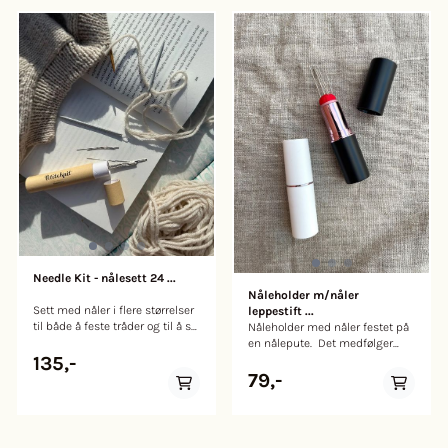
Needle Kit - nålesett 24 ...
Nåleholder m/nåler
Sett med nåler i flere størrelser
leppestift ...
til både å feste tråder og til å sy
Nåleholder med nåler festet på
fôr i din ferdigstrikkede veske.
en nålepute. Det medfølger
Needle Kit inneholder 5 ullnåler,
135,-
fem nåler. Farge svart eller hvit.
3 stoppenåler og 16 spisse
Legg igjen en kommentar om
79,-
synåler. Alle nålene finnes i tre
ønsket farge. Mål: ca 7,5 x 2
forskjellige størrelser, slik at
cm.
det er nåler til ethvert behov og
enhver preferanse. Ullnålene er