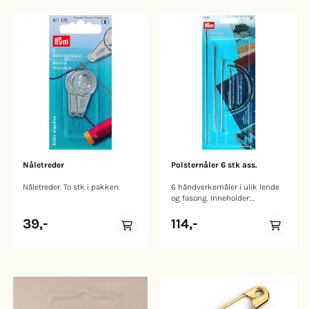
Nåletreder
Polsternåler 6 stk ass.
Nåletreder. To stk i pakken.
6 håndverkernåler i ulik lende
og fasong. Inneholder:
madrassnåk, weaving needle,
packing needle, smyrna rug
39,-
114,-
needle, leather needle,
upholsters needle.