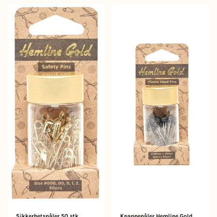
i aluminium og har en fleksibel
nylonløkke i enden, som gjør at
det er enkelt å tre selv tykt
garn. De har en butt spiss som
glir lett gjennom strikketøyet.
Stoppenålene er i jern og har en
avrundet spiss, mens synålene
er i stål og har en spiss. Nålene
kommer i et kraftig papprør,
slik at det er enkelt å ha med
seg alle nålene selv på farten.
Mål: Rør: 10 x 2 cm Ullnåler: 1
stk. 9,3 cm, 2 stk. 8 cm, 2 stk. 7
cm Stoppenåler: 1 stk. 7 cm, 1
stk. 6 cm, 1 stk. 5,3 cm Synåler:
2 stk. 5,5 cm, 6 stk. 4,8 cm, 8
stk. 3,8 cm Materialer: Papp /
aluminium / stål / jern
Sikkerhetsnåler 50 stk ...
Knappenåler Hemline Gold