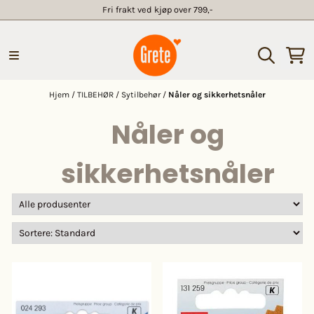
Fri frakt ved kjøp over 799,-
Hopp til innhold
Hjem
/
TILBEHØR
/
Sytilbehør
/
Nåler og sikkerhetsnåler
Nåler og
sikkerhetsnåler