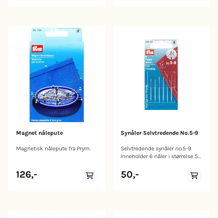
komfortabelt i hånden, slik at
det å lage små og fine
upcycling-prosjekter og mer
forseggjorte dekorative
gjenstander blir en uanstrengt
fornøyelse. Den mest effektive
måten å sikre baksiden av det
broderte bildet på er å bruke
tekstillim. Pakken inneholder
stansenålen, tre nålespisser, en
treer og et hefte med detaljerte
instruksjoner. Punktbeskytterne,
som også følger med,
garanterer sikker oppbevaring
av nålespissene. Slik at det å
lage små og fine upcycling-
prosjekter og mer forseggjorte
Magnet nålepute
Synåler Selvtredende No.5-9
pyntegjenstander blir en
uanstrengt fornøyelse. Den
Magnetisk nålepute fra Prym.
Selvtredende synåler no.5-9.
mest effektive måten å sikre
Inneholder 6 nåler i størrelse 5-
baksiden av det broderte bildet
9.
på er å bruke tekstillim.
126,-
50,-