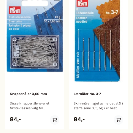
Knappenåler 0,60 mm
Lærnåler No. 3-7
Disse knappenålene er et
Skinnnåler laget av herdet stål i
førsteklasses valg for
størrelsene 3, 5, og 7 er best
profesjonelle og
egnet for bearbeiding av
hobbysnekkere når det
skinn. Nålene og deres
84,-
84,-
kommer til pinning. Disse
trekantede tupp gjør dem
knappenålene, laget av herdet
enkle å sette inn i
stål, har også en balansert
skinnmateriale og forhindrer