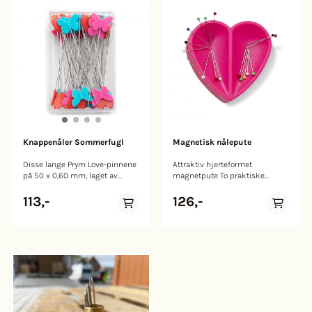
Knappenåler Sommerfugl
Magnetisk nålepute
Disse lange Prym Love-pinnene
Attraktiv hjerteformet
på 50 x 0,60 mm, laget av
magnetpute To praktiske
rustfritt rustfritt stål, er dekorert
innfelte rom for oppbevaring av
med vakre plasthoder i form av
nåler etc Frisk rosa med hvite
113,-
126,-
et hjerte eller en sommerfugl
prikker Kjærlighet bør også gå
og er derfor et skikkelig
inn på håndverk, og det er så
blikkfang for alle syfans. Den
mye hyggeligere når denne
stabile forbindelsen mellom
attraktive hjerteformede
aksel og hode gir høy
magnetputen fra Prym Love-
slitestyrke. Den fine spissen
serien pryder syarbeidsplassen.
trenger lett gjennom flere lag
Den magnetiske nåleputen
stoff uten å skade
gjør det også så mye lettere å
fibrene. Plasthodene på
samle opp nålene fra sybordet.
pinnene kan lett og sikkert
De to praktiske, magnetiske