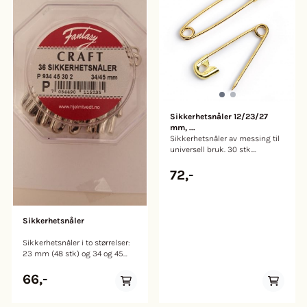
Sikkerhetsnåler 12/23/27
mm, ...
Sikkerhetsnåler av messing til
universell bruk. 30 stk.
Størrelser: 12/23/27 mm. Helt
rustfritt.
72,-
Sikkerhetsnåler
Sikkerhetsnåler i to størrelser:
23 mm (48 stk) og 34 og 45
mm (36 stk).
66,-