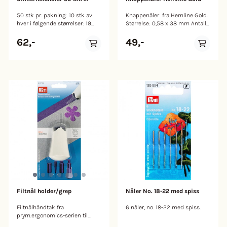
50 stk pr. pakning: 10 stk av
Knappenåler fra Hemline Gold.
hver i følgende størrelser: 19
Størrelse: 0,58 x 38 mm Antall:
mm, 23 mm, 27 mm og 38
60 Farge: Sort
mm. Behandlet sterkstål,
62,-
49,-
messing belagt.Leveres i
gjenanvent glassrør med lokk i
børstet messing, str. 63x30x30
mm
Filtnål holder/grep
Nåler No. 18-22 med spiss
Filtnålhåndtak fra
6 nåler, no. 18-22 med spiss.
prym.ergonomics-serien til
tørrfiltrering. Settet består av tre