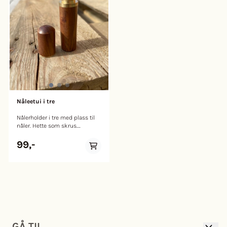
gripes og er spesielt
innfelte seksjonene gjør det
dekorative. Prym tilbyr disse
enkelt å oppbevare alle
pinnene i enheter på 50 i en
synålene og knappenålene;
gjennomsiktig eske på et
med dette håndverkstilbehøret
selvbetjent kort. Lange pinner
mister du aldri mer noen
med flate plasthoder formet
knappenåler eller nåler. I
som hjerter og sommerfugler
munterrosa med hvite prikker
Svært stabil forbindelse
på siden er den magnetiske
mellom hode og aksel Fine
pinneputen en virkelig
punkter gjør dem enkle å
iøynefallende funksjon for hvert
skyve gjennom stoffet.
sybord. Følger ikke med nåler.
Nåleetui i tre
Nålerholder i tre med plass til
nåler. Hette som skrus.
Inneholder ikke nåler.
99,-
GÅ TIL