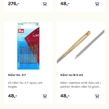
komponenter som kan settes
276,-
48,-
sammen for å jobbe med
filtnåler og mulighet for lagre
dem. Den 6-foldede
nåleholderen og håndtaket for
en enkelt nål kan settes inn i et
verktøy med maksimalt syv
nåler. Enmansversjonen med
ergonomisk formet innfelt grep
kan brukes separat for
detaljarbeid. På baksiden av
boksen er en illustrert håndbok
forklart hvordan du kan bytte
nåler og alle funksjoner. Nåles
må kjøpes seperat.
Nåler No. 3-7
Nåler no.18 6 stk
20 nåler. No. 3-7. Spiss, ulik
Nåler i størrelse no.18. Seks stk i
lengde.
pakken. Broderi nåler for grovt
broderi arbeid. Avrundet spiss
beskytter fibrene i materialet.
48,-
48,-
Også egnet til å sy på ull.
Herdet stål nåler, med gull øre.