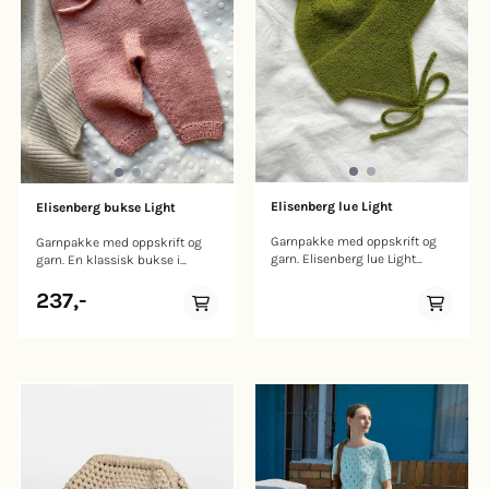
http://detergents.ecocert.com.
Elisenberg lue Light
Elisenberg bukse Light
Garnpakke med oppskrift og
Garnpakke med oppskrift og
garn. Elisenberg lue Light
garn. En klassisk bukse i
strikkes nedenfra og opp i
glattstrikk med knyting i livet.
glattstrikk med dobbelt lag
En myk strikkebukse er noe av
237,-
over pannen og ørene. Det
det mest komfortable den lille
plukkes opp masker og
kan ha på seg. Elisenberg
strikkes doble øreklaffer som
bukse strikkes ovenfra og ned.
avsluttes i en knytesnor. Om
Først strikkes linningen med
ønskelig festes en dusk til
løpegang og knytesnor. Deretter
toppen av luen. Størrelser: 1
strikkes forhøyning bak, frem
mnd (3 mnd) 6 mnd (1 år) 2 år
og tilbake på pinnen med
(4 år+) Teknikk: Glattstrikk
vendemaske. Det strikkes
Strikkefasthet: 28 masker
økninger til kilen før arbeidet
glattstrikk = 10 cm
fordeles på to ben. Bena
Pinnestørrelse: 3,0 mm / 40 cm
strikkes rundt på settpinner