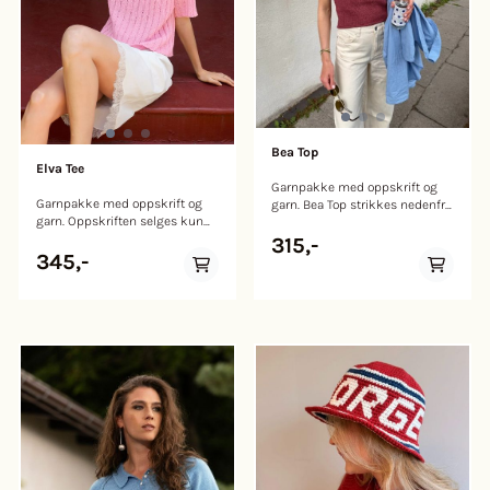
Bea Top
Elva Tee
Garnpakke med oppskrift og
Garnpakke med oppskrift og
garn. Bea Top strikkes nedenfra
garn. Oppskriften selges kun
og opp. Bolen strikkes rundt i
med garn eller garnalternativ til
glattstrikk, og arbeidet deles
315,-
plagget. Vi forbeholder oss
deretter i forstykke og
345,-
retten til å kansellere
bakstykke som strikkes hver
bestillingen dersom disse
for seg frem og tilbake i
kravene ikke er oppfylt. Trykt
glattstrikk med fellinger i hver
oppskrift i tillegg tilgang til
side. Øverst på bærestykket
digital oppskrift. Den trykte
strikkes det forkortede pinner
oppskriften inkluderer en QR-
(vendepinner) for å forme en
kode som gir deg tilgang til en
båtutskjæring. Strikk en
digital versjon. T-skjorten
prøvelapp å sjekke
strikkes ovenfra og ned i ribb.
strikkefastheten din. Vask
Halskanten strikkes først, før
strikkeprøven, da det anbefalte
det strikkes vendepinner for å
garnet kan vokse i vask og
forme en dypere halsutringning
bruk. Vær oppmerksom på at
samtidig som det økes til
toppen vil tøye seg et par cm i