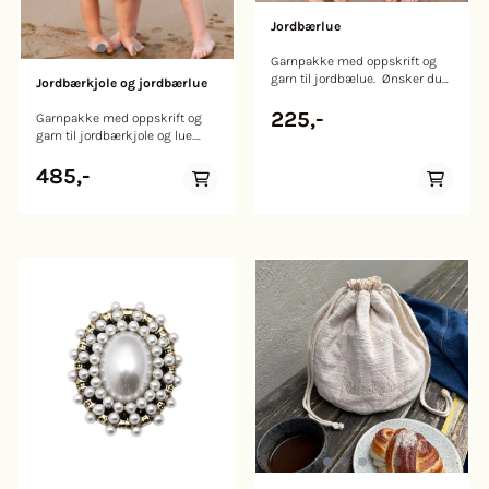
Jordbærlue
Garnpakke med oppskrift og
garn til jordbælue. Ønsker du
Jordbærkjole og jordbærlue
både kjole og lue (eller legg til
garn, se garnmengde under)?
225,-
Garnpakke med oppskrift og
Klikk her for garnpakken.
garn til jordbærkjole og lue.
Strikkes nedenfra og opp.
Jordbærkjole og lue. Strikkes
Garn: Petunia Strikkefasthet:
nedenfra og opp. Garn: Petunia
485,-
22 m glattstr på p 3 ½ = 10 cm.
Strikkefasthet: 22 m glattstr på
KONTROLLÉR
p 3 ½ = 10 cm. KONTROLLÉR
STRIKKEFASTHETEN! Stemmer
STRIKKEFASTHETEN! Stemmer
den ikke må du skifte p.
den ikke må du skifte p.
Strikker du fastere, bruk
Strikker du fastere, bruk
tykkere p, strikker du løsere,
tykkere p, strikker du løsere,
bruk tynnere p Veiledende p: 3
bruk tynnere p Veiledende p: 3
og 3 ½. Størrelser: (1) 2 (4) 6 (8)
og 3 ½. Størrelser: (1) 2 (4) 6 (8)
10 år Garnmengde: Kjole fg 1
10 år Garnmengde: Kjole fg 1
rød 256, blå 271 eller cerise 248:
rød 256, blå 271 eller cerise 248:
(200) 200 (250) 250 (300) 350
(200) 200 (250) 250 (300) 350
g fg 2 grønn 217 eller lys grønn
g fg 2 grønn 217 eller lys grønn
216 - 50 g alle størr. fg 3 krem
216 - 50 g alle størr. fg 3 krem
221: (50) 50 (50) 50 (100) 100 g
221: (50) 50 (50) 50 (100) 100 g
Lue fg 1 rød 256, blå 271 eller
Lue fg 1 rød 256, blå 271 eller
cerise 248 - 50 g alle størr. fg 2
cerise 248 - 50 g alle størr. fg 2
grønn 217 eller lys grønn 216 -
grønn 217 eller lys grønn 216 -
rest fra kjolen eller 50 g. fg 3
rest fra kjolen eller 50 g. fg 3