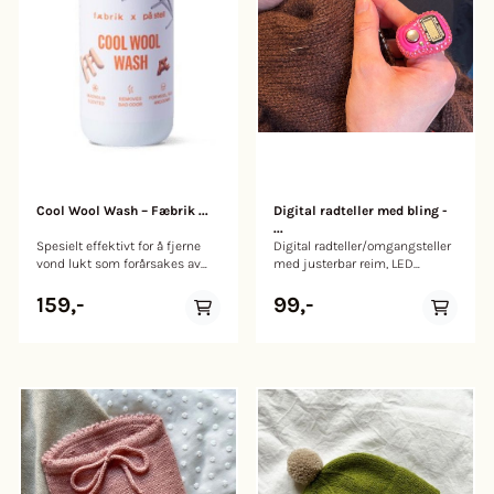
Bruk 4,5 mm til ribb.
garnforbruket.
Garnmengde: Ca 400 (450) 550
Vanskelighetsgrad: ★ ★ ★ (3
(650) 750 (850) meter
av 5)
Garnforslag: Atlas Angitt
pinnestørrelse og garnmengde
er kun veiledende og vil variere
etter din strikkefasthet og valg
av garn. Størrelsene er
omtrentlige.
Cool Wool Wash – Fæbrik ...
Digital radteller med bling -
...
Spesielt effektivt for å fjerne
Digital radteller/omgangsteller
vond lukt som forårsakes av
med justerbar reim, LED
bakterier i ull. Som f.eks svette,
skjerm og
sur lukt loft og kjeller!
tilbakestillingsknapp. Legg
159,-
99,-
Inneholder: 300ml Ullvask som
igjen kommentar om du har
er esktra effektiv på å fjerne
fargeønske. Farger: gull, sølv,
vond lukt. Effektiv på alle
rosa, blå
temperaturer. Dosering: 1
spiseskje (15ml) per vask.
Flaske av 100% resirkulert plast.
Produsert i Norge. Vaskemiddel
sertifisert av Ecocert Greenlife i
henhold til ECOCERT
«Ecodetergent» standard som
du finner på