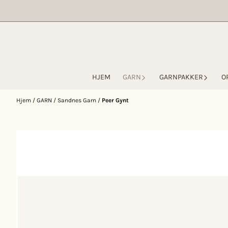
Hopp til innhold
HJEM
GARN
GARNPAKKER
O
Hjem
/
GARN
/
Sandnes Garn
/
Peer Gynt