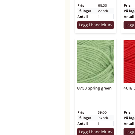
Pris
69.00
Pris
På lager
27 stk.
På lag
Antall
Antall
Legg i handlekurv
Legg
8733 Spring green
4018 S
Pris
59.00
Pris
På lager
26 stk.
På lag
Antall
Antall
Legg i handlekurv
Legg