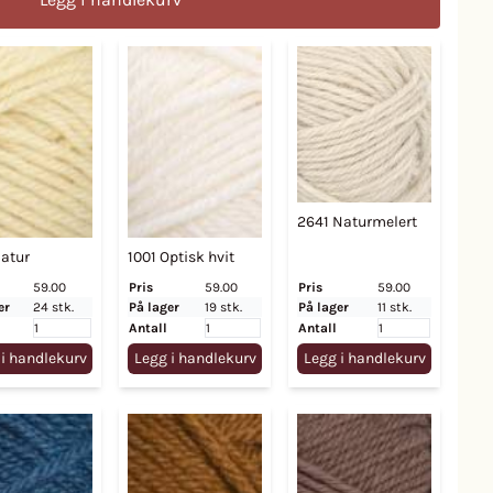
2641 Naturmelert
Natur
1001 Optisk hvit
59.00
Pris
59.00
Pris
59.00
er
24 stk.
På lager
19 stk.
På lager
11 stk.
Antall
Antall
 i handlekurv
Legg i handlekurv
Legg i handlekurv