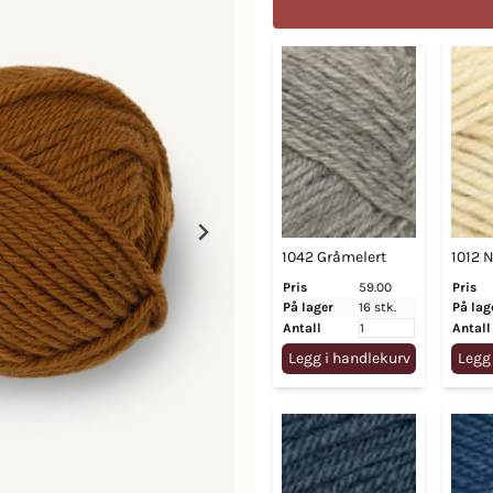
1042 Gråmelert
1012 
Pris
59.00
Pris
På lager
16 stk.
På lag
Antall
Antall
Legg i handlekurv
Legg