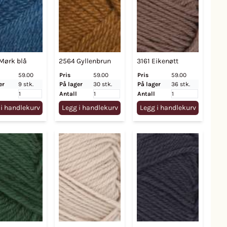
Mørk blå
2564 Gyllenbrun
3161 Eikenøtt
59.00
Pris
59.00
Pris
59.00
er
9 stk.
På lager
30 stk.
På lager
36 stk.
Antall
Antall
 i handlekurv
Legg i handlekurv
Legg i handlekurv