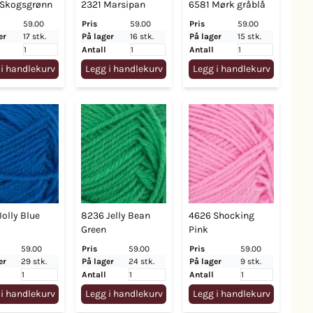
Skogsgrønn
2321 Marsipan
6581 Mørk gråblå
59.00
Pris
59.00
Pris
59.00
er
17 stk.
På lager
16 stk.
På lager
15 stk.
Antall
Antall
 i handlekurv
Legg i handlekurv
Legg i handlekurv
olly Blue
8236 Jelly Bean
4626 Shocking
Green
Pink
59.00
Pris
59.00
Pris
59.00
er
29 stk.
På lager
24 stk.
På lager
9 stk.
Antall
Antall
 i handlekurv
Legg i handlekurv
Legg i handlekurv