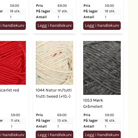
59.00
Pris
69.00
Pris
59.00
er
19 stk.
På lager
17 stk.
På lager
19 stk.
Antall
Antall
 i handlekurv
Legg i handlekurv
Legg i handlekurv
carlet red
1044 Natur m/tutti
frutti tweed (+10,-)
1053 Mørk
Gråmelert
59.00
Pris
69.00
Pris
59.00
er
11 stk.
På lager
13 stk.
På lager
16 stk.
Antall
Antall
 i handlekurv
Legg i handlekurv
Legg i handlekurv