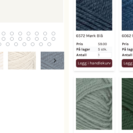
6572 Mørk Blå
6062 
Pris
59.00
Pris
På lager
5 stk.
På lag
Antall
Antall
Legg i handlekurv
Legg