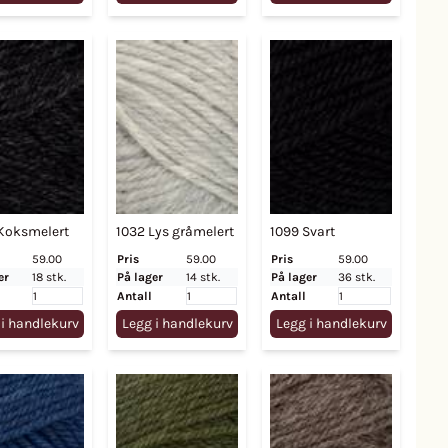
Koksmelert
1032 Lys gråmelert
1099 Svart
59.00
Pris
59.00
Pris
59.00
er
18 stk.
På lager
14 stk.
På lager
36 stk.
Antall
Antall
 i handlekurv
Legg i handlekurv
Legg i handlekurv