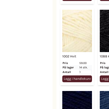
1002 Hvit
1088 
Pris
59.00
Pris
På lager
14 stk.
På lag
Antall
Antall
Legg i handlekurv
Legg