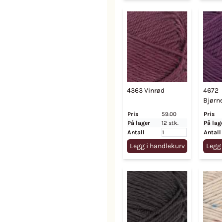
4363 Vinrød
4672
Bjørn
Pris
59.00
Pris
På lager
12 stk.
På lag
Antall
Antall
Legg i handlekurv
Legg