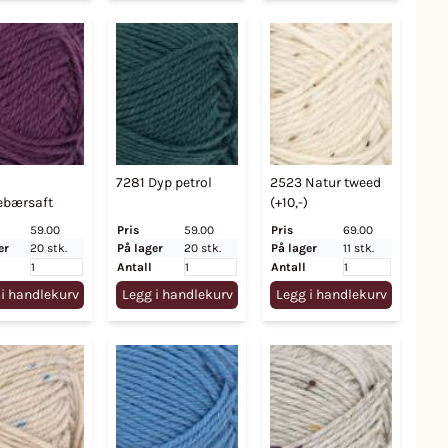
7281 Dyp petrol
2523 Natur tweed
ebærsaft
(+10,-)
59.00
Pris
59.00
Pris
69.00
er
20 stk.
På lager
20 stk.
På lager
11 stk.
Antall
Antall
 i handlekurv
Legg i handlekurv
Legg i handlekurv