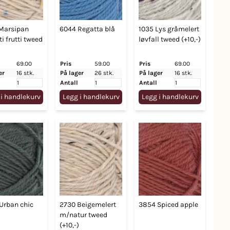
Marsipan
6044 Regatta blå
1035 Lys gråmelert
i frutti tweed
løvfall tweed (+10,-)
69.00
Pris
59.00
Pris
69.00
er
16 stk.
På lager
26 stk.
På lager
16 stk.
Antall
Antall
 i handlekurv
Legg i handlekurv
Legg i handlekurv
Urban chic
2730 Beigemelert
3854 Spiced apple
m/natur tweed
(+10,-)