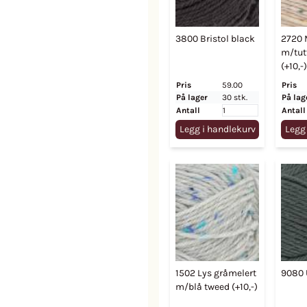
3800 Bristol black
2720 
m/tutt
(+10,-)
Pris
59.00
Pris
På lager
30 stk.
På lag
Antall
Antall
Legg i handlekurv
Legg
1502 Lys gråmelert
9080 
m/blå tweed (+10,-)