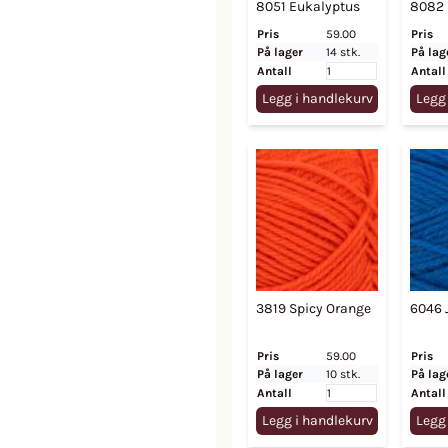
8051 Eukalyptus
8082 
Pris
59.00
Pris
På lager
14 stk.
På lag
Antall
Antall
Legg i handlekurv
Legg
3819 Spicy Orange
6046 J
Pris
59.00
Pris
På lager
10 stk.
På lag
Antall
Antall
Legg i handlekurv
Legg