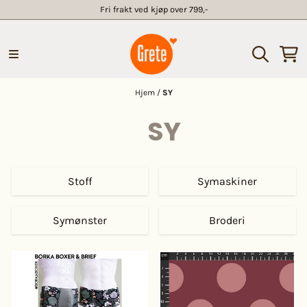
Fri frakt ved kjøp over 799,-
Hopp til innhold
Hjem
/
SY
SY
Stoff
Symaskiner
Symønster
Broderi