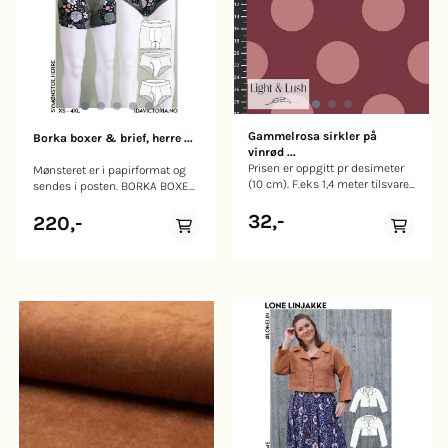
Gammelrosa sirkler på
Borka boxer & brief, herre ...
vinrød ...
Prisen er oppgitt pr desimeter
Mønsteret er i papirformat og
(10 cm). F.eks 1,4 meter tilsvarer
sendes i posten. BORKA BOXER
14 stk. 0,5 meter = 5 stk . Light
& BRIEF er mønster på to
& Lush Viskose Bredde: 145 cm
32,-
underbuksemodeller til menn:
220,-
Materialet: 100% viskose Farge:
En boksershorts og en truse
gammelrosa/vinrød Vekt pr.
med gylf. Underbuksene er
kvadratmeter (m2): 0,150 kg
laget for å være behagelige i
Bombene måler ca. 6,5 cm i
bruk, og sitter tett på kroppen.
diameter
Tynne jerseystoffer med god
stretch er godt egnet til disse
underbuksene. Mønsteret
kommer i størrelse XS-4XL. Inne
i heftet er det størrelsestabell
med mål. A. Boksershortsen er
en lang modell, som både går
godt opp i livet, og godt
nedover lårene. Bokseren har
vrangsydd frontparti og kile, så