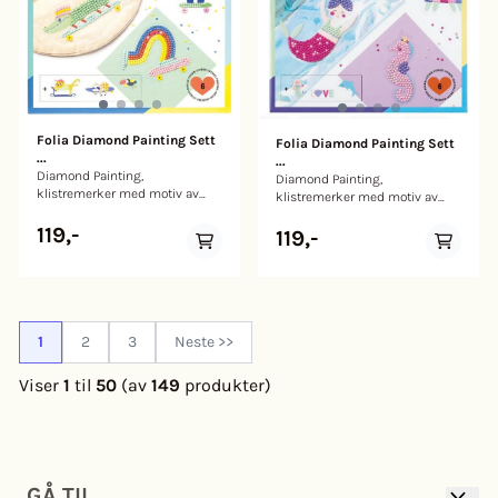
Folia Diamond Painting Sett
Folia Diamond Painting Sett
...
...
Diamond Painting,
Diamond Painting,
klistremerker med motiv av
klistremerker med motiv av
krokodille, skateboard og
havfrue, sjøhest og snegle.
panda. Følger alt du trenger for
119,-
Følger alt du trenger for å
119,-
å fullføre motivet.
fullføre motivet.
1
2
3
Neste >>
Viser
1
til
50
(av
149
produkter)
GÅ TIL