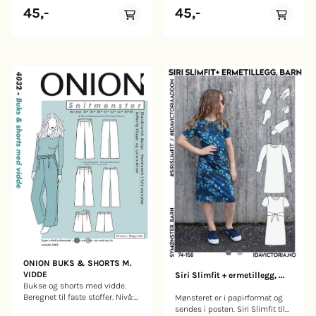
Mummi stoff Bredde: 150 cm
Mummi stoff Bredde: 150 cm
45,-
45,-
Materialet: 95% Cotton 5%
Materialet: 95% Cotton 5%
Elastane Farge: hvit med motiv
Elastane Farge: rosa med motiv
i
i
brun/svart/gul/rød/lilla/orange/rosa
brun/svart/gul/rød/rosa/grønn
Vekt pr. kvadratmeter (m2):
Vekt pr. kvadratmeter (m2):
0,210 Kg
0,210 Kg
ONION BUKS & SHORTS M.
VIDDE
Siri Slimfit + ermetillegg, ...
Bukse og shorts med vidde.
Beregnet til faste stoffer. Nivå:
Mønsteret er i papirformat og
begynner. Størrelse: 34-48
sendes i posten. Siri Slimfit til