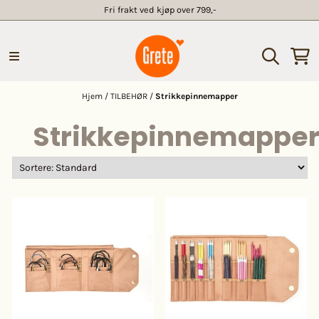
Fri frakt ved kjøp over 799,-
Hopp til innhold
Hjem
/
TILBEHØR
/
Strikkepinnemapper
Strikkepinnemappe