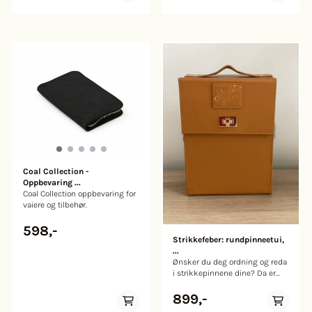
Coal Collection -
Oppbevaring ...
Coal Collection oppbevaring for
vaiere og tilbehør.
598,-
Strikkefeber: rundpinneetui,
...
Ønsker du deg ordning og reda
i strikkepinnene dine? Da er
denne rundpinnemappen noe
for deg. Rundpinnemappen er
899,-
laget av topp kvalitet kunstlær.