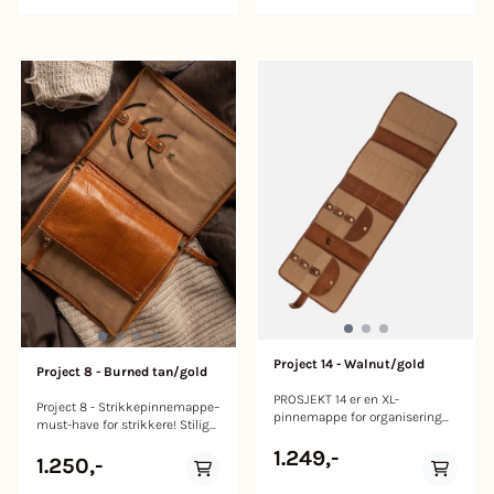
Den har 14 lommer, det er plass
til flere rundpinner i hver Merk
til flere rundpinner i hver Merk
lommene med klistremerker så
lommene med klistremerker så
har du oversikten,
har du oversikten,
klistremerker med tall til
klistremerker med tall til
merking følger med. Nå blir det
merking følger med. Nå blir det
orden i strikkesakene! Etuiet
orden i strikkesakene! Etuiet
kommer i glatt kunstlær med
kommer i glatt kunstlær med
gulldetaljer og gullfarget lås i i
gulldetaljer og gullfarget lås i i
3 farger som er beige, sennep
3 farger som er beige, sennep
og støvet blå Mål: Høyde 21 cm
og støvet blå Mål: Høyde 21 cm
x Bredde 15 cm x Dybde 9 cm
x Bredde 15 cm x Dybde 9 cm
Den kommer i en smart
Den kommer i en smart
dustbag, som er fin til
dustbag, som er fin til
oppbevaring av strikketøyet og
oppbevaring av strikketøyet og
i en pen eske.
i en pen eske.
Project 14 - Walnut/gold
Project 8 - Burned tan/gold
PROSJEKT 14 er en XL-
Project 8 - Strikkepinnemappe–
pinnemappe for organisering
must-have for strikkere! Stilig
av utskiftbare, settpinner (15
og praktisk, og har et eget
cm) og rundpinner. Den har 6
1.249,-
glidelåsrom i lær, trådlommer,
1.250,-
lommer med trykknapp for å
lommer for nåler og en elegant
holde pinnene dine på plass.