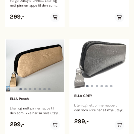
Farge Dusty brunrosa. Liten og
på hver side til rundpinner,
nett pinnemappe til den som
men her får du lett plass til 24
ikke har så mye utsyr, eller til
stk ved behov (ved tynner
deg som ønsker å ta med det
299,-
pinnner rommer det flere). Det
viktigeste til håndarbeidet for
andre rommet har 9 lommer på
eksempel på ferie. Organizer i
den ene siden som er beregnet
PU leather, slitestertk polyester
til settepinner, heklenåler og
med imitert skinnkvalitet. Her
saks (plass til 5 settepinner i
har du ett stort hovedrom, tre
hver lomme). Den andre siden
lommer til rundpinner på ene
har to glidelås lommer til
siden og et glidelåsrom på
mindre ting som nåler og
andre siden. Denne mappen
knapper. Denne mappen kan
kan også brukes som penal,
også brukes som penal, til
sminkeveske eller annen
makeup utstyr eller den en
oppbevaring. Lengde 25 cm.
finner praktisk. Mål: 17*26*4
cm. Farge: Svart.
ELLA GREY
ELLA Peach
Liten og nett pinnemappe til
Liten og nett pinnemappe til
den som ikke har så mye utsyr,
den som ikke har så mye utsyr,
eller til deg som ønsker å ta
eller til deg som ønsker å ta
med det viktigeste til
299,-
med det viktigeste til
299,-
håndarbeidet for eksempel på
håndarbeidet for eksempel på
ferie. Organizer i PU leather,
ferie. Organizer i PU leather,
slitestertk polyester med