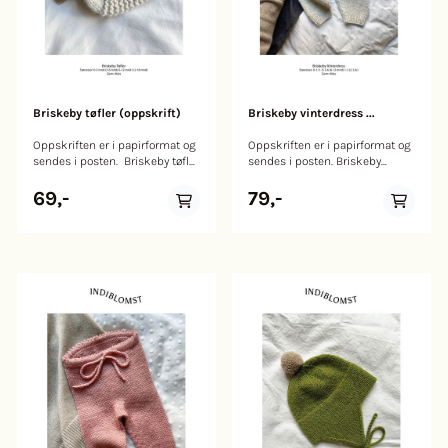
Briskeby tøfler (oppskrift)
Briskeby vinterdress ...
Oppskriften er i papirformat og
Oppskriften er i papirformat og
sendes i posten. Briskeby tøfler
sendes i posten. Briskeby
strikkes fra sålen og opp i ett
vinterdress strikkes ovenfra og
stykke. Tøffelen avsluttes i en
ned i glattstrikk med raglan
69,-
79,-
vrangbord med knytesnor som
konstruksjon. Dressen har en
sitter godt rundt ankelen. Helt
romslig passform og passer
monteringsfri!
godt utenpå andre klær.
Størrelser: Prematur (0-3 mnd)
Størrelser: 0-1 (1-3) 3-6 (6-12
6-9 mnd (12-18 mnd) Lengde
mnd) 1-2 (2-3 år) Brystvidde: 26
såle: Ca 8 cm (9,5 cm) 11 cm
(28) 30 (32) 34 (36) cm Hel
(12,5 cm) Strikkefasthet: 17
lengde: 46 (52) 58 (65) 73 (81)
masker glattstrikk = 10 cm
cm Teknikk: Glattstrikk og 1x1
Pinnestørrelse: 5,0 mm /
ribb Strikkefasthet: 17 masker
settpinner Benytt 1
glattstrikk = 10 cm
pinnestørrelse mindre til
Pinnestørrelse: 5,5 mm / 60-80
vrangbord Garnmengde: Ca 60
cm rundpinne og settpinner.
(80) 100 (120) meter
Bruk 4,5 mm til ribb.
Garnforslag: Como Grande /
Garnmengde: Ca 400 (450) 550
Lamana Angitt pinnestørrelse
(650) 750 (850) meter