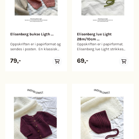
og garnmengde er kun
Garnforslag: Atlas Angitt
veiledende og vil variere etter
pinnestørrelse og garnmengde
din strikkefasthet og valg av
er kun veiledende og vil variere
garn. Størrelsene er omtrentlige.
etter din strikkefasthet og valg
av garn. Størrelsene er
omtrentlige.
Elisenberg bukse Ligth ...
Elisenberg lue Light
28m/10cm ...
Oppskriften er i papirformat og
Oppskriften er i papirformat.
sendes i posten. En klassisk
Elisenberg lue Light strikkes
bukse i glattstrikk med knyting
nedenfra og opp i glattstrikk
i livet. En myk strikkebukse er
med dobbelt lag over pannen
79,-
69,-
noe av det mest komfortable
og ørene. Det plukkes opp
den lille kan ha på seg.
masker og strikkes doble
Elisenberg bukse strikkes
øreklaffer som avsluttes i en
ovenfra og ned. Først strikkes
knytesnor. Om ønskelig festes
linningen med løpegang og
en dusk til toppen av luen.
knytesnor. Deretter strikkes
Størrelser: 1 mnd (3 mnd) 6
forhøyning bak, frem og tilbake
mnd (1 år) 2 år (4 år+) Teknikk:
på pinnen med vendemaske.
Glattstrikk Strikkefasthet: 28
Det strikkes økninger til kilen
masker glattstrikk = 10 cm
før arbeidet fordeles på to ben.
Pinnestørrelse: 3,0 mm / 40 cm
Bena strikkes rundt på
rundpinne og settpinner
settpinner med fellinger.
Garnmengde meter: Ca 160
Størrelser: 0-1 (1-3) 3-6 (6-9) 9-
(200) 200 (250) 250 (300)
12 (12-18) 18-24 mnd Livvidde,
meter Garnmengde gram: 50
½ vidde: Ca. 19 (20) 21 (22) 23
(50) 50 (50-100) 100 (100) gram
(24) 25 cm Teknikk: Glattstrikk
Beregn ekstra garn til dusk