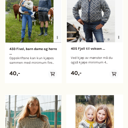
405 Fjell til voksen ...
433 Fivel, barn dame og herre
...
Ved kjøp av mønster må du
Oppskriftene kan kun kjøpes
også kjøpe minimum 4
sammen med minimum fire
garnnøster per mønster. Velg
nøster garn. Velg ønsket
ønsket mønster i
40,-
oppskrift fra nedtrekksmenyen.
40,-
nedtrekksmenyen. 405 Fjell til
I dette heftet tar vi deg med til
voksen I dette heftet finner du
Ytterbakke gård, vakkert
jakker og gensere til dame og
beliggende mellom høye fjell i
herre med det vakre
Romsdalen. Her har vi
Fjellmønsteret. Mønsteret var
fotografert en deilig kolleksjon
opprinnelig brukt på en dame-
av mønstrede klassikere i vårt
jakke i arkivet vårt. Nå har
norske lamullgarn Fivel.
Rauma børstet støv av det og
Kolleksjonen inneholder
brukt mønsteret på flere ulike
oppskrifter til barn, dame og
modeller! Noen plagg har
herre. Her finner du den
raglan og noen har isatt erme.
populære Islenderen i to
Oppskriftene er laget i Finull og
versjoner; én som strikkes