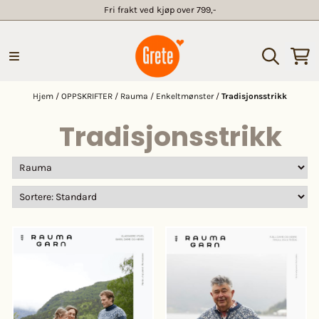
Fri frakt ved kjøp over 799,-
Hopp til innhold
Hjem
/
OPPSKRIFTER
/
Rauma
/
Enkeltmønster
/
Tradisjonsstrikk
Tradisjonsstrikk