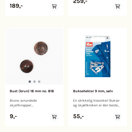
259,-
189,-
Buet (brun) 18 mm no. 818
Buksehekter 9 mm, sølv
Brune, avrundede
En skikkelig klassiker! Bukse-
skjellknapper.
og skjørtkroken er den beste
Perlemorknapper er delikate,
løsningen for å feste bukser og
skinnende og svært slitesterke;
skjørt raskt, enkelt og nesten
9,-
55,-
og fordi de er laget av et
usynlig.
naturlig materiale, har de vakre
variasjoner i form, farge og