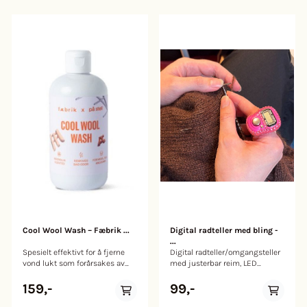
tekstur. Dette betyr at hver
knapp på en måte er unik. 18
mm.-
Cool Wool Wash – Fæbrik ...
Digital radteller med bling -
...
Spesielt effektivt for å fjerne
Digital radteller/omgangsteller
vond lukt som forårsakes av
med justerbar reim, LED
bakterier i ull. Som f.eks svette,
skjerm og
sur lukt loft og kjeller!
tilbakestillingsknapp. Legg
159,-
99,-
Inneholder: 300ml Ullvask som
igjen kommentar om du har