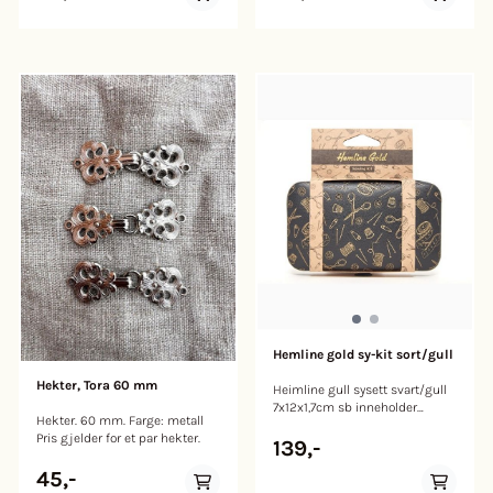
Hemline gold sy-kit sort/gull
Hekter, Tora 60 mm
Heimline gull sysett svart/gull
7x12x1,7cm sb inneholder
Hekter. 60 mm. Farge: metall
følgende: 9 cm saks, målebånd
Pris gjelder for et par hekter.
64 cm, 12 farger polyestertråd,
139,-
nålitreder, sømopspretter, 4
45,-
skjorteknapper, 4 trykknapper,