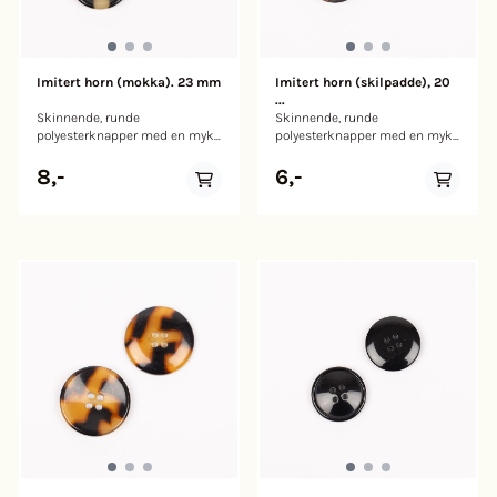
Imitert horn (mokka). 23 mm
Imitert horn (skilpadde), 20
...
Skinnende, runde
Skinnende, runde
polyesterknapper med en myk
polyesterknapper med en myk
kant. Disse knappene er laget
kant. Disse knappene er laget
av slitesterk polyester. Med en
av slitesterk polyester. Med en
8,-
6,-
unik blanding av mørke og
unik blanding av mørke og
lysebrune nyanser i et
lysebrune nyanser i et
fantastisk skilpaddemønster,
fantastisk skilpaddemønster,
setter de et klassisk og tidløst
setter de et klassisk og tidløst
preg på prosjektene dine.
preg på prosjektene dine.