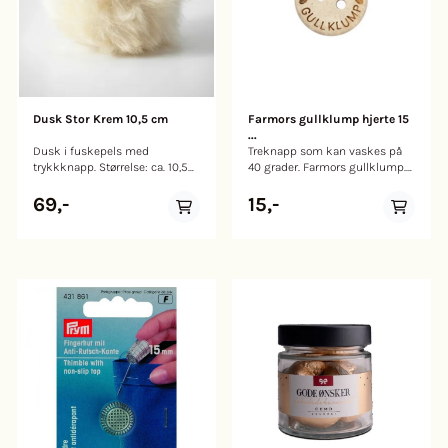
Dusk Stor Krem 10,5 cm
Farmors gullklump hjerte 15
...
Dusk i fuskepels med
Treknapp som kan vaskes på
trykkknapp. Størrelse: ca. 10,5
40 grader. Farmors gullklump.
cm. Farge: Lys brun
Størrelse: 15mm
69,-
15,-