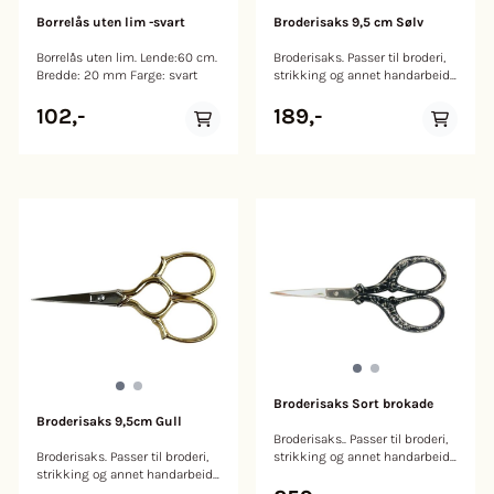
Borrelås uten lim -svart
Broderisaks 9,5 cm Sølv
Borrelås uten lim. Lende:60 cm.
Broderisaks. Passer til broderi,
Bredde: 20 mm Farge: svart
strikking og annet handarbeid.
Størrelse 9,5 cm.
102,-
189,-
Broderisaks Sort brokade
Broderisaks 9,5cm Gull
Broderisaks.. Passer til broderi,
Broderisaks. Passer til broderi,
strikking og annet handarbeid.
strikking og annet handarbeid.
Størrelse 9,5 cm. Farge: Sort
Størrelse 9,5 cm.
med sølv