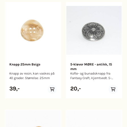
Knapp 25mm Beige
5-kløver MØRE - antikk, 15
mm
Knapp av resin, kan vaskes på
Kofte- og bunadsknapp fra
40 grader. Størrelse: 25mm
Fantasy Craft, Hjemtvedt. 5-
kløver Møre i størrelsene 15
mm. Farge: antikk. OBS!
39,-
20,-
Fargen "Antikk" kan se en
nøyanse mørkere ut i
virkeligheten enn på bildet.