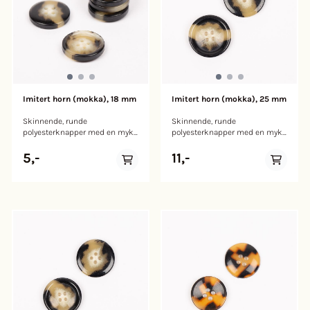
Imitert horn (mokka), 18 mm
Imitert horn (mokka), 25 mm
Skinnende, runde
Skinnende, runde
polyesterknapper med en myk
polyesterknapper med en myk
kant. Disse knappene er laget
kant. Disse knappene er laget
av slitesterk polyester. Med en
av slitesterk polyester. Med en
5,-
11,-
unik blanding av mørke og
unik blanding av mørke og
lysebrune nyanser i et
lysebrune nyanser i et
fantastisk skilpaddemønster,
fantastisk skilpaddemønster,
setter de et klassisk og tidløst
setter de et klassisk og tidløst
preg på prosjektene dine.
preg på prosjektene dine.