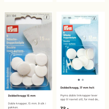
er esktra effektiv på å fjerne
fargeønske. Farger: gull, sølv,
vond lukt. Effektiv på alle
rosa, blå
temperaturer. Dosering: 1
spiseskje (15ml) per vask.
Flaske av 100% resirkulert plast.
Produsert i Norge. Vaskemiddel
sertifisert av Ecocert Greenlife i
henhold til ECOCERT
«Ecodetergent» standard som
du finner på
http://detergents.ecocert.com.
Dobbelknapp, 17 mm hvit
Pryms doble linknapper lever
Dobbelknapp 15 mm
opp til navnet sitt, for med dem
kan sengetøy og puter med
Doble knapper, 15 mm. 9 stk i
knapphull på begge sider
pakken.
72,-