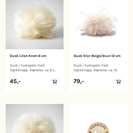
Dusk Liten Krem 6 cm
Dusk Stor Beige/brun 12 cm
Dusk i fuskepels med
Dusk i fuskepels med
trykkknapp. Størrelse: ca. 6 cm.
trykkknapp. Størrelse: ca. 12
Farge: Lys brun
cm. Farge: Beige med
mørkebrune tupper
45,-
79,-