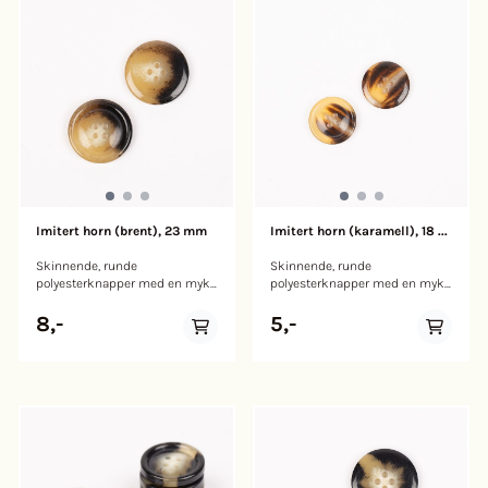
materiale, har hver knapp små
variasjoner i farge og tekstur og
kan brukes fra begge sider for
forskjellig utseende.
Imitert horn (brent), 23 mm
Imitert horn (karamell), 18 ...
Skinnende, runde
Skinnende, runde
polyesterknapper med en myk
polyesterknapper med en myk
kant. Disse knappene er laget
kant. Disse knappene er laget
av slitesterk polyester. Med en
av slitesterk polyester. Med en
8,-
5,-
unik blanding av mørke og
unik blanding av mørke og
lysebrune nyanser i et
lysebrune nyanser i et
fantastisk skilpaddemønster,
fantastisk skilpaddemønster,
setter de et klassisk og tidløst
setter de et klassisk og tidløst
preg på prosjektene dine.
preg på prosjektene dine.