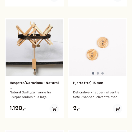
3 synåler, 6 sikkerhetsnåler, 6
knappenåler.
Hespetre/Garnvinne - Natural
Hjerte (tre) 15 mm
...
Natural Swift garnvinne fra
Dekorative knapper i oliventre
Knitpro brukes til å lage
Søte knapper i oliventre med
garnnøster eller hesper etter
hjertemotiv. Knapper som er
eget ønske. Klassisk design i
laget av oliventre er ikke bare
1.190,-
9,-
bjørk.
holdbare men også
miljøvennlige, de har et
organisk utseende, som vil
overføres til dine prosjekter. Og
fordi de er laget av naturlig