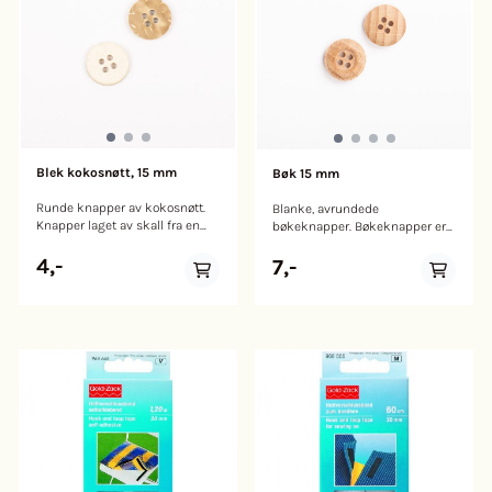
Blek kokosnøtt, 15 mm
Bøk 15 mm
Runde knapper av kokosnøtt.
Blanke, avrundede
Knapper laget av skall fra en
bøkeknapper. Bøkeknapper er
kokosnøtt er ikke kun holdbare
allsidige, solide og har en
men også miljøvennlige. Laget
vakker tretekstur. Siden
4,-
7,-
av bleket kokosnøttskall - et
knappene er laget av ekte
naturlig materiale - hver knapp
treverk blir også hver knapp
har små variasjoner i farge og
unik, med naturlige variasjoner
tekstur og kan brukes fra
i farge og tekstur.
begge sider for å oppnå
forskjellig utseende.