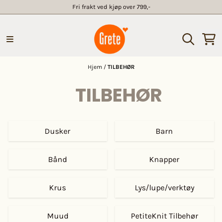
Fri frakt ved kjøp over 799,-
Hopp til innhold
Hjem
/
TILBEHØR
TILBEHØR
Dusker
Barn
Bånd
Knapper
Krus
Lys/lupe/verktøy
Muud
PetiteKnit Tilbehør