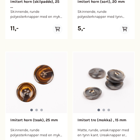
Imitert horn (skilpadde), 25
Imitert horn (sort), 20 mm
...
Skinnende, runde
Skinnende, runde
polyesterknapper med en myk
polyesterknapper med tynn
kant. Disse knappene er laget
kant. Disse knappene er laget
av slitesterk polyester. Med en
av slitesterk polyester.
11,-
5,-
unik blanding av mørke og
Tilgjengelig i svart med en
lysebrune nyanser i et
høyglans finish som vakkert
fantastisk skilpaddemønster,
reflekterer lyset, gir de en
setter de et klassisk og tidløst
elegant, klassisk touch til
preg på prosjektene dine.
prosjektene dine.
Imitert horn (teak), 25 mm
Imitert tre (mokka) , 15 mm
Skinnende, runde
Matte, runde, ureaknapper med
polyesterknapper med en myk
en tynn kant. Ureaknapper er
kant. Disse knappene er laget
svært holdbare. Hver knapp er