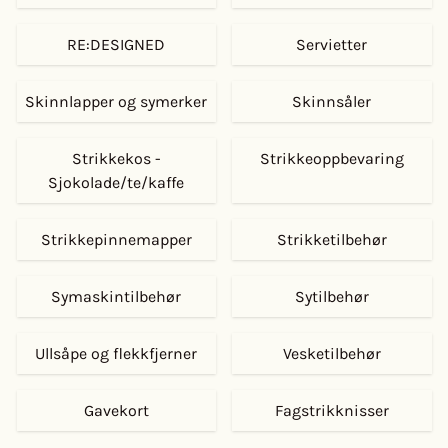
RE:DESIGNED
Servietter
Skinnlapper og symerker
Skinnsåler
Strikkekos -
Strikkeoppbevaring
Sjokolade/te/kaffe
Strikkepinnemapper
Strikketilbehør
Symaskintilbehør
Sytilbehør
Ullsåpe og flekkfjerner
Vesketilbehør
Gavekort
Fagstrikknisser