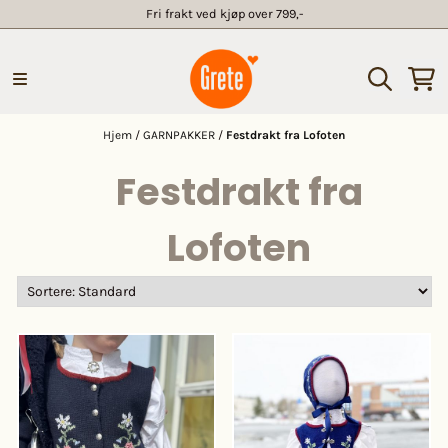
Fri frakt ved kjøp over 799,-
Hopp til innhold
Hjem
/
GARNPAKKER
/
Festdrakt fra Lofoten
Festdrakt fra
Lofoten