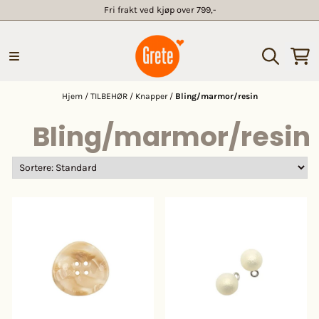
Fri frakt ved kjøp over 799,-
Hopp til innhold
Hjem
/
TILBEHØR
/
Knapper
/
Bling/marmor/resin
Bling/marmor/resin