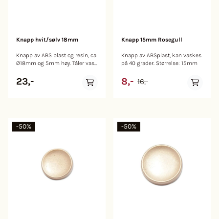
Knapp hvit/sølv 18mm
Knapp 15mm Rosegull
Knapp av ABS plast og resin, ca
Knapp av ABSplast, kan vaskes
Ø18mm og 5mm høy. Tåler vask
på 40 grader. Størrelse: 15mm
på 40 grader.
23,-
8,-
16,-
-50%
-50%