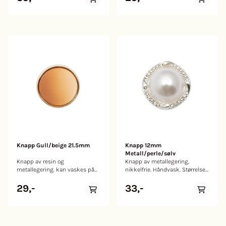
Knapp Gull/beige 21.5mm
Knapp 12mm
Metall/perle/sølv
Knapp av resin og
Knapp av metallegering,
metallegering. kan vaskes på
nikkelfrie. Håndvask. Størrelse:
40 grader. Nikkelfri. Størrelse:
12mm
21.5mm
29,-
33,-