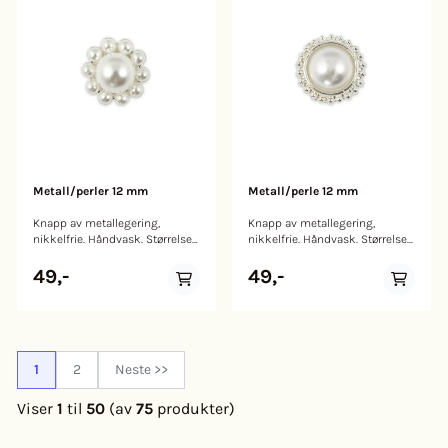
Metall/perler 12 mm
Metall/perle 12 mm
Knapp av metallegering,
Knapp av metallegering,
nikkelfrie. Håndvask. Størrelse:
nikkelfrie. Håndvask. Størrelse:
12mm
12mm
49,-
49,-
1
2
Neste >>
Viser
1
til
50
(av
75
produkter)