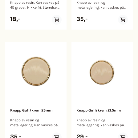
Knapp av resin. Kan vaskes på
Knapp av resin og
40 grader. Nikkelfri. Størrelse:
metallegering. kan vaskes på
25 mm
40 grader. Nikkelfri. Størrelse:
25mm
18,-
35,-
Knapp Gull/krem 25mm
Knapp Gull/krem 21.5mm
Knapp av resin og
Knapp av resin og
metallegering. kan vaskes på
metallegering. kan vaskes på
40 grader. Nikkelfri. Størrelse:
40 grader. Nikkelfri. Størrelse:
25mm
21.5mm
35,-
29,-