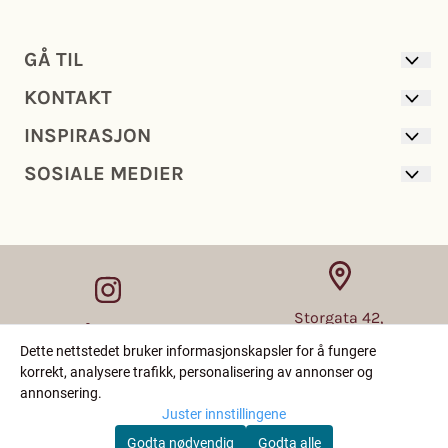
GÅ TIL
KONTAKT
GARN
INSPIRASJON
GARNPAKKER
OM OSS
OPPSKRIFTER
SOSIALE MEDIER
KONTAKT OSS
NYHETER
TILBEHØR
FRAKT OG BETALING
FERDIGSTRIKK
INSTAGRAM
LOGG PÅ
FACEBOOK
SALGSBETINGELSER
Storgata 42,
Følg oss på sosiale medier!
8370 Leknes
Dette nettstedet bruker informasjonskapsler for å fungere
korrekt, analysere trafikk, personalisering av annonser og
annonsering.
Juster innstillingene
kundeservice@
+47
76 08 09 01
Godta nødvendig
Godta alle