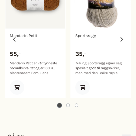
Mandarin Petit
Sportsragg
55,-
35,-
Mandarin Petit er vår tynneste
Viking Sportsragg egner seg
bomullskvalitet og er 100 %
spesielt godt til raggsokker,
plantebasert. Bomullens
men med den unike myke
absorberende egenskaper gjør
kvaliteten, egner kvaliteten seg
at den trekker lett til seg
like godt til både genser og
fuktighet, noe som gjør at de
tilbehør. Innhold: 60% Ull 20%
passer ypperlig til kluter og
Nylon 20% Akryl. Vekt/ lengde:
sommerplagg. Bomull klør ikke
50 g = ca 100 meter Anbefalt
og er en favoritt blant dem som
pinne: 3,5 mm Strikkefasthet:
synes at ull klør. Vi anbefaler at
23 m = 10 cm Vaskeanvisning:
alle håndstrikkede plagg
30°C ullprogram. Bruk
vaskes separat for en mest
vaskemiddel for ull/silke. Ikke
skånsom behandling. Styrken i
bruk skyllemiddel. Tørkes flatt.
bomull øker når den blir våt,
moe som gjør at håndstrikkede
plagg strikket i bomull kan