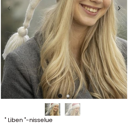
" Liben "-nisselue