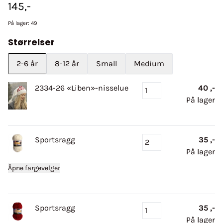
145,-
På lager
: 49
Størrelser
2-6 år
8-12 år
Small
Medium
2334-26 «Liben»-nisselue
40 ,-
På lager
Sportsragg
35 ,-
På lager
Åpne fargevelger
Sportsragg
35 ,-
På lager