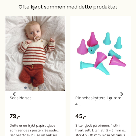
for ull/silke. Ikke bruk
for ull/silke. Ikke bruk
Ofte kjøpt sammen med dette produktet
skyllemiddel. Tørkes flatt.
skyllemiddel. Tørkes flatt.
Seaside set
Pinnebeskyttere i gummi,
4 ...
79,-
45,-
Dette er en trykt papirutgave
Sitter godt på pinnen. 4 stk i
som sendes i posten. Seaside
hvert sett. Liten str. 2 - 5 mm og
Set består av bluse og bukser.
stor 4,5 - 10 mm. Rosa og turkis