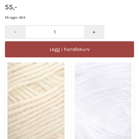
55,-
På lager
: 604
-
+
Legg i handlekurv