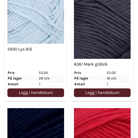
5930 Lys Blå
6061 Mørk gråblå
Pris
55.00
Pris
55.00
På lager
28 stk.
På lager
18 stk.
Antall
Antall
Legg i handlekurv
Legg i handlekurv