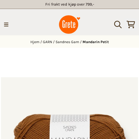
Fri frakt ved kjøp over 799,-
Hopp til innhold
Hjem
/
GARN
/
Sandnes Garn
/
Mandarin Petit