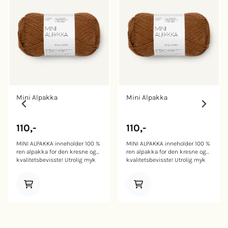
Mini Alpakka
Mini Alpakka
110,-
110,-
MINI ALPAKKA inneholder 100 %
MINI ALPAKKA inneholder 100 %
ren alpakka for den kresne og
ren alpakka for den kresne og
kvalitetsbevisste! Utrolig myk
kvalitetsbevisste! Utrolig myk
og behagelig! Alpakka er det
og behagelig! Alpakka er det
mest isolerende garnet vi har i
mest isolerende garnet vi har i
sortimentet. Innhold: 100 % ren
sortimentet. Innhold: 100 % ren
alpakka Vekt/ lengde: 50 g = ca
alpakka Vekt/ lengde: 50 g = ca
150 meter Anbefalt pinne: 3
150 meter Anbefalt pinne: 3
mm Strikkefasthet: 27 m = 10
mm Strikkefasthet: 27 m = 10
cm Vaskeanvisning: 30°C
cm Vaskeanvisning: 30°C
ullprogram. Bruk vaskemiddel
ullprogram. Bruk vaskemiddel