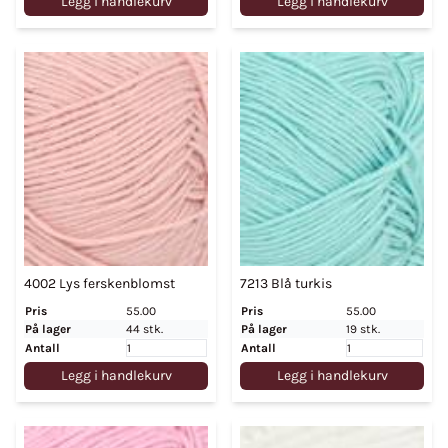
Legg i handlekurv
Legg i handlekurv
4002 Lys ferskenblomst
7213 Blå turkis
Pris
55.00
Pris
55.00
På lager
44 stk.
På lager
19 stk.
Antall
Antall
Legg i handlekurv
Legg i handlekurv