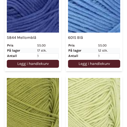
5844 Mellomblå
6015 Blå
Pris
55.00
Pris
55.00
På lager
17 stk.
På lager
12 stk.
Antall
Antall
Legg i handlekurv
Legg i handlekurv