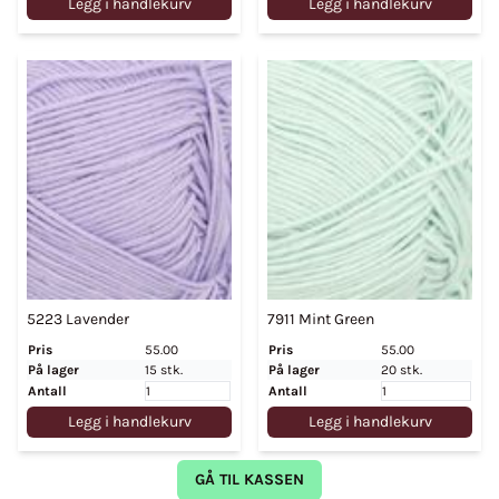
Legg i handlekurv
Legg i handlekurv
5223 Lavender
7911 Mint Green
Pris
55.00
Pris
55.00
På lager
15 stk.
På lager
20 stk.
Antall
Antall
Legg i handlekurv
Legg i handlekurv
GÅ TIL KASSEN