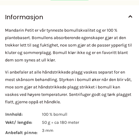
Informasjon
Mandarin Petit er vår tynneste bomullskvalitet og er 100 %
plantebasert. Bomullens absorberende egenskaper gjør at den
trekker lett til seg fuktighet, noe som gjør at de passer ypperlig til
kluter og sommerplagg. Bomull klør ikke og er en favoritt blant
dem som synes at ull klør.
Vi anbefaler at alle håndstrikkede plagg vaskes separat for en
mest skånsom behandling. Styrken i bomull øker når den blir våt,
moe som gjør at håndstrikkede plagg strikket i bomull kan
vaskes ved høyere temperaturer. Sentrifuger godt og tørk plagget
flatt, gjerne oppå et håndkle.
Innhold:
100 % bomull
Vekt/ lengde:
50 g = ca 180 meter
3 mm
Anbefalt pinne: