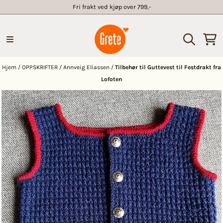
Fri frakt ved kjøp over 799,-
Hopp til innhold
Hjem
/
OPPSKRIFTER
/
Annveig Eliassen
/
Tilbehør til Guttevest til Festdrakt fra
Lofoten