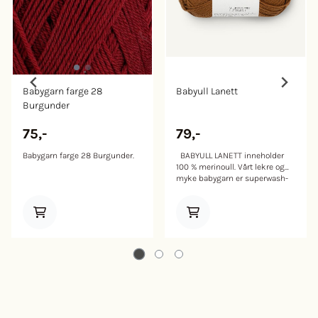
Babygarn farge 28
Babyull Lanett
Burgunder
75,-
79,-
Babygarn farge 28 Burgunder.
BABYULL LANETT inneholder
100 % merinoull. Vårt lekre og
myke babygarn er superwash-
behandlet slik at det tåler å bli
vasket hyppig i maskin.
Merinoullen i dette garnet er fra
Sør-Amerika hvor mulesing
ikke forekommer. Vår
leverandør har garantert at ullen
vi kjøper ikke kommer fra
sauer som har blitt utsatt for
mulesing. Strikkefasthet: 31-27
masker glattstrikk på pinne nr
2½-3 = 10 cm. Innhold: 100 %
merinoull Vekt/ lengde: 50 g =