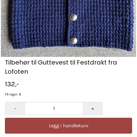
Tilbehør til Guttevest til Festdrakt fra
Lofoten
132,-
På lager
: 8
-
+
Legg i handlekurv