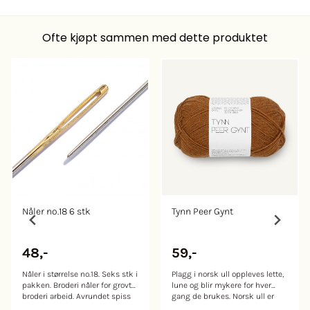
Ofte kjøpt sammen med dette produktet
Nåler no.18 6 stk
Tynn Peer Gynt
48,-
59,-
Nåler i størrelse no.18. Seks stk i
Plagg i norsk ull oppleves lette,
pakken. Broderi nåler for grovt
lune og blir mykere for hver
broderi arbeid. Avrundet spiss
gang de brukes. Norsk ull er
beskytter fibrene i materialet.
slitesterk, nupper lite og har