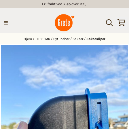
Fri frakt ved kjøp over 799,-
Hopp til innhold
Hjem
/
TILBEHØR
/
Sytilbehør
/
Sakser
/
Saksesliper