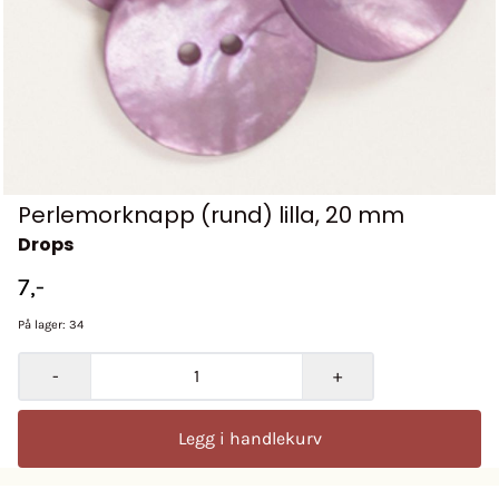
Perlemorknapp (rund) lilla, 20 mm
Drops
7,-
På lager
: 34
-
+
Legg i handlekurv