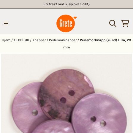
Fri frakt ved kjøp over 799,-
Hopp til innhold
Hjem
/
TILBEHØR
/
Knapper
/
Perlemorknapper
/
Perlemorknapp (rund) lilla, 20
mm