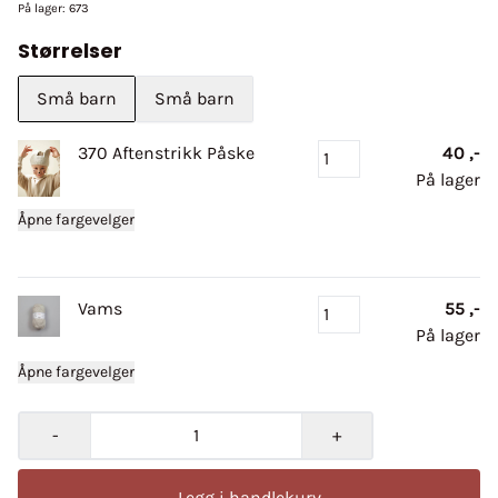
På lager
: 673
Størrelser
Små barn
Små barn
370 Aftenstrikk Påske
40 ,-
På lager
Åpne fargevelger
Vams
55 ,-
På lager
Åpne fargevelger
-
+
Legg i handlekurv