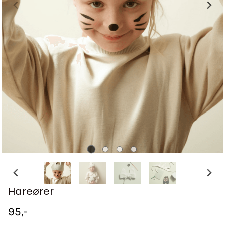
Hareører
95,-