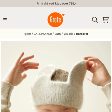
Fri frakt ved kjøp over 799,-
Hopp til innhold
Hjem
/
GARNPAKKER
/
Barn
/
Vis alle
/
Hareører