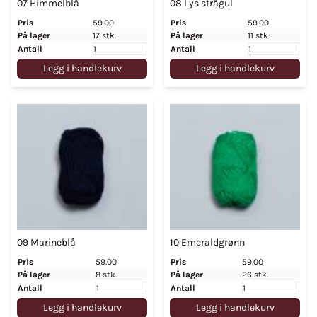
07 Himmelblå
08 Lys strågul
Pris
59.00
Pris
59.00
På lager
17 stk.
På lager
11 stk.
Antall
Antall
Legg i handlekurv
Legg i handlekurv
09 Marineblå
10 Emeraldgrønn
Pris
59.00
Pris
59.00
På lager
8 stk.
På lager
26 stk.
Antall
Antall
Legg i handlekurv
Legg i handlekurv