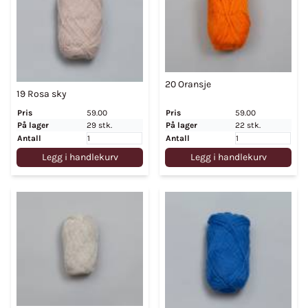
20 Oransje
19 Rosa sky
Pris
59.00
Pris
59.00
På lager
29 stk.
På lager
22 stk.
Antall
Antall
Legg i handlekurv
Legg i handlekurv