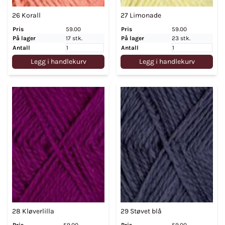
26 Korall
27 Limonade
Pris
59.00
Pris
59.00
På lager
17 stk.
På lager
23 stk.
Antall
Antall
Legg i handlekurv
Legg i handlekurv
28 Kløverlilla
29 Støvet blå
Pris
59.00
Pris
59.00