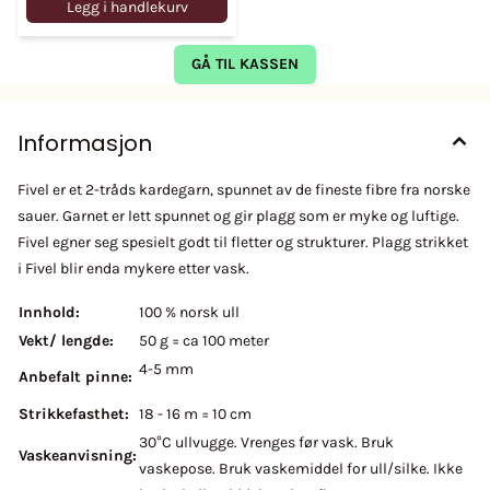
Legg i handlekurv
GÅ TIL KASSEN
Informasjon
Fivel er et 2-tråds kardegarn, spunnet av de fineste fibre fra norske
sauer. Garnet er lett spunnet og gir plagg som er myke og luftige.
Fivel egner seg spesielt godt til fletter og strukturer. Plagg strikket
i Fivel blir enda mykere etter vask.
Innhold:
100 % norsk ull
Vekt/ lengde:
50 g = ca 100 meter
4-5 mm
Anbefalt pinne:
Strikkefasthet:
18 - 16 m = 10 cm
30°C ullvugge. Vrenges før vask. Bruk
Vaskeanvisning:
vaskepose. Bruk vaskemiddel for ull/silke. Ikke