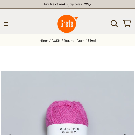
Fri frakt ved kjøp over 799,-
Hopp til innhold
Hjem
/
GARN
/
Rauma Garn
/
Fivel