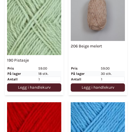
206 Beige melert
190 Pistasje
Pris
59.00
Pris
59.00
På lager
18 stk.
På lager
30 stk.
Antall
Antall
Legg i handlekurv
Legg i handlekurv