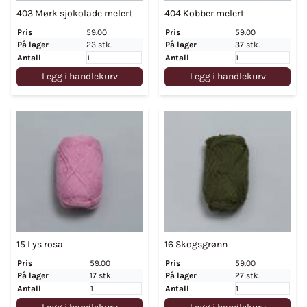
403 Mørk sjokolade melert
404 Kobber melert
Pris
59.00
Pris
59.00
På lager
23 stk.
På lager
37 stk.
Antall
Antall
Legg i handlekurv
Legg i handlekurv
15 Lys rosa
16 Skogsgrønn
Pris
59.00
Pris
59.00
På lager
17 stk.
På lager
27 stk.
Antall
Antall