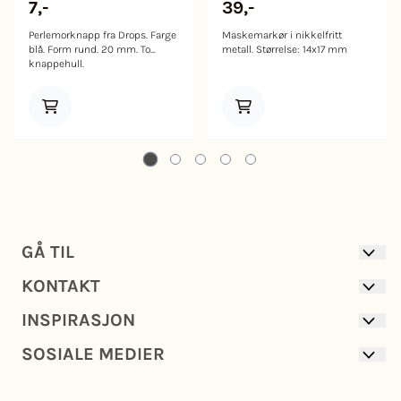
7,-
39,-
Perlemorknapp fra Drops. Farge
Maskemarkør i nikkelfritt
blå. Form rund. 20 mm. To
metall. Størrelse: 14x17 mm
knappehull.
GÅ TIL
KONTAKT
GARN
INSPIRASJON
GARNPAKKER
OM OSS
OPPSKRIFTER
SOSIALE MEDIER
KONTAKT OSS
NYHETER
TILBEHØR
FRAKT OG BETALING
FERDIGSTRIKK
INSTAGRAM