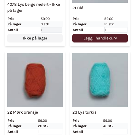
4078 Lys beige melert - Ikke
21 Blå
på lager
Pris
59.00
Pris
59.00
På lager
0 stk.
På lager
21 stk.
Antall
Antall
Ikke på lager
Legg i handlekurv
22 Mørk oransje
23 Lys turkis
Pris
59.00
Pris
59.00
På lager
20 stk.
På lager
43 stk.
Antall
Antall