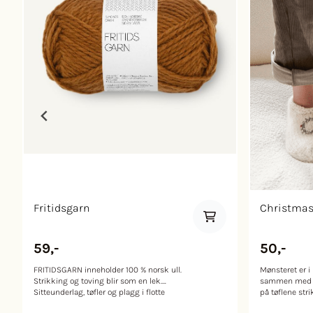
Fritidsgarn
Christmas S
59,-
50,-
FRITIDSGARN inneholder 100 % norsk ull.
Mønsteret er i
Strikking og toving blir som en lek.
sammen med garn. OM TØFLE
Sitteunderlag, tøfler og plagg i flotte
på tøflene str
farger som passer til alle. Garnet er også
ovenfra og ne