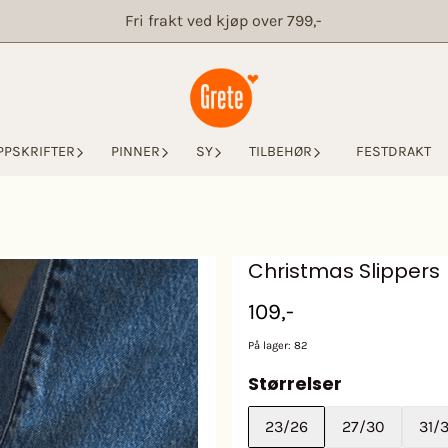
Fri frakt ved kjøp over 799,-
PPSKRIFTER
PINNER
SY
TILBEHØR
FESTDRAKT
Christmas Slippers
109,-
På lager
: 82
Størrelser
23/26
27/30
31/