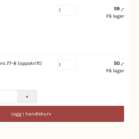
59 ,-
På lager
rs 77-8 (oppskrift)
50 ,-
På lager
+
Legg i handlekurv