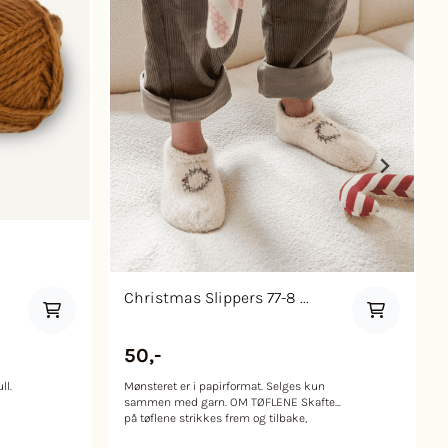
Christmas Slippers 77-8 ...
50,-
ll.
Mønsteret er i papirformat. Selges kun
sammen med garn. OM TØFLENE Skaftet
på tøflene strikkes frem og tilbake,
så
ovenfra og ned. Det legges opp masker