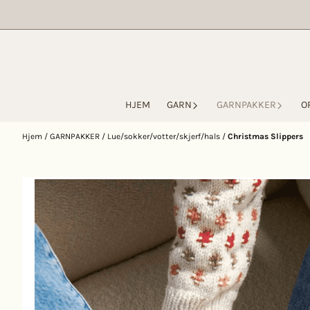
Hopp til innhold
HJEM
GARN
GARNPAKKER
O
Hjem
/
GARNPAKKER
/
Lue/sokker/votter/skjerf/hals
/
Christmas Slippers