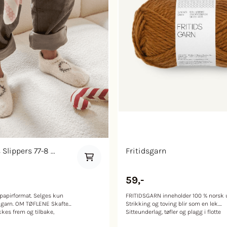
lippers 77-8 ...
Fritidsgarn
59,-
 papirformat. Selges kun
FRITIDSGARN inneholder 100 % norsk u
NE Skaftet
Strikking og toving blir som en lek.
ikkes frem og tilbake,
Sitteunderlag, tøfler og plagg i flotte
d. Det legges opp masker
farger som passer til alle. Garnet er og