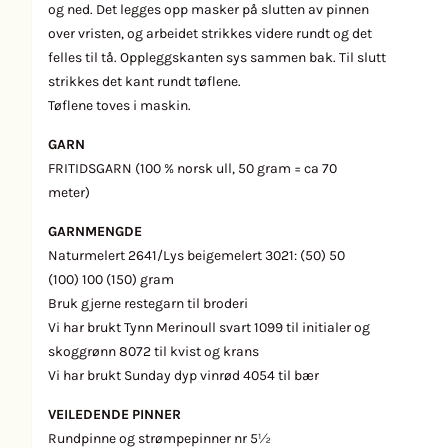
og ned. Det legges opp masker på slutten av pinnen
over vristen, og arbeidet strikkes videre rundt og det
felles til tå. Oppleggskanten sys sammen bak. Til slutt
strikkes det kant rundt tøflene.
Tøflene toves i maskin.
GARN
FRITIDSGARN (100 % norsk ull, 50 gram = ca 70
meter)
GARNMENGDE
Naturmelert 2641/Lys beigemelert 3021: (50) 50
(100) 100 (150) gram
Bruk gjerne restegarn til broderi
Vi har brukt Tynn Merinoull svart 1099 til initialer og
skoggrønn 8072 til kvist og krans
Vi har brukt Sunday dyp vinrød 4054 til bær
VEILEDENDE
PINNER
Rundpinne og strømpepinner nr 5½