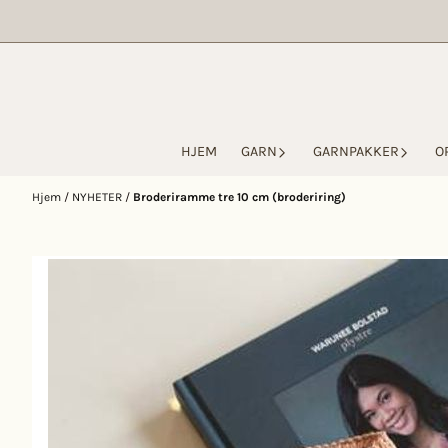
Hopp til innhold
HJEM
GARN
GARNPAKKER
O
Hjem
/
NYHETER
/
Broderiramme tre 10 cm (broderiring)