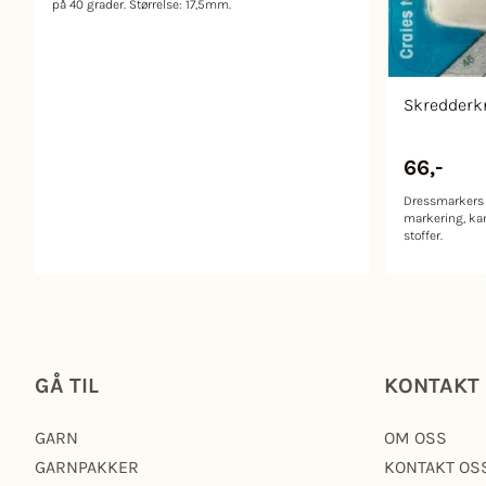
på 40 grader. Størrelse: 17,5mm.
Skredderkr
66,-
Dressmarkers C
markering, ka
stoffer.
GÅ TIL
KONTAKT
GARN
OM OSS
GARNPAKKER
KONTAKT OS