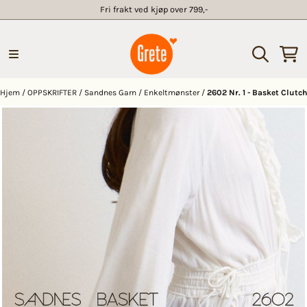
Fri frakt ved kjøp over 799,-
Hopp til innhold
Hjem
/
OPPSKRIFTER
/
Sandnes Garn
/
Enkeltmønster
/
2602 Nr. 1 - Basket Clutch