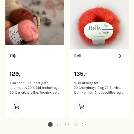
Tilia
Bella
129,-
135,-
Tilia er et luksuriøst garn,
Vi er utsolgt for
spunnet av 70 % kid mohair og
70 Chambrayblå og 72 Salvie.
30 % morbærsilke. Teknisk sett
Den kan forhåndsbestilles, og vi
er Tilia et tynt kamgarnspunnet,
sender så snart vi får den på
børstet garn. Mohair har alle de
lager. Bella er et supermykt og
gode egenskapene vi kjenner
delikat mohairgarn. Lag lette og
fra ull. Den er varm, vakker og
luftig plagg på alt fra pinne 5-7
kan absorbere fuktighet, noe
mm. Garnet er drøyt å strikke
som gjør den behagelig å ha på
med, du lager et skjerf med to
seg. Mohairfibre er,
nøster eller seks nøster (+-) til
sammenlignet med ull,
en genser. Finnes også i