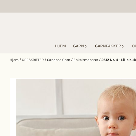
Hopp til innhold
HJEM
GARN
GARNPAKKER
O
Hjem
/
OPPSKRIFTER
/
Sandnes Garn
/
Enkeltmønster
/
2512 Nr. 4 - Lille bu