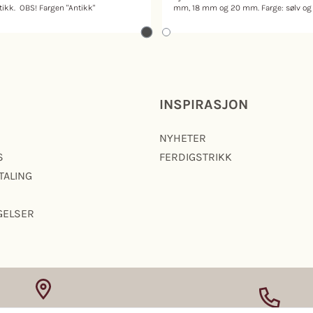
en "Antikk"
mm, 18 mm og 20 mm. Farge: sølv og
anse mørkere ut i
antikk. Velg størrelse og farge i
enn på bildet.
nedtrekksmenyen. OBS! Fargen "Antikk"
kan se en nøyanse mørkere ut i
virkeligheten enn på bildet.
INSPIRASJON
NYHETER
S
FERDIGSTRIKK
TALING
GELSER