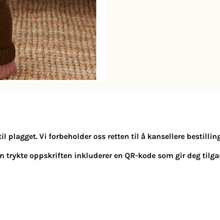
l plagget. Vi forbeholder oss retten til å kansellere bestilli
 Den trykte oppskriften inkluderer en QR-kode som gir deg tilgan