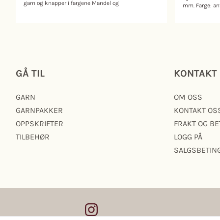
garn og knapper i fargene Mandel og
mm. Farge: antikk. OBS! Farg
Rosa. Ønsker du andre farger? Trykk
kan se en nøy
"åpne fargevelger". Ønsker du å strikke
virkeligheten 
Allværsluen som vist på bildet? Da kan
du legge til 1 nøste ekstra opp til 6 mnd
og 2 nøster ekstra fra 1 år- 4 år
(oppskriften på Allværslua går opp til 6
år). Her er det lagt inn mønster fra
Setesdalskoften (oppskriften på luen
GÅ TIL
KONTAKT
inneholder ikke setesdalsborden).
Oppskriften på Alleværslue kjøper du her.
I garnpakken mottar du trykt oppskrift på
GARN
OM OSS
kofte og bukse i tillegg tilgang til digital
oppskrift. Den trykte oppskriften
GARNPAKKER
KONTAKT OS
inkluderer en QR-kode som gir deg
tilgang til en digital versjon. SETESDAL
OPPSKRIFTER
FRAKT OG BE
KOFTE BABY I oppskriften kan du velge
TILBEHØR
LOGG PÅ
mellom å strikke ovenfra eller nedenfra.
Der er også en variant uten lus, ønsker du
SALGSBETIN
å strikke uten lus: se garnmengde under.
Veiledende pinner: Pinne nr 3
Strikkefasthet: 27 masker = 10 cm
TIlbehør (oppskrifter): (5) 5 (6) 6 (6)
knapper Hjelmtvedt K312968 _01A
SETESDALKOFTE BABY Ovenfra og ned
STØRRELSE (3) 6-9 mnd (1) 2 (4) år
PLAGGETS MÅL Overvidde: (53) 59 (65) 71
(76) cm Hel lengde: (25) 28-31 (34) 36