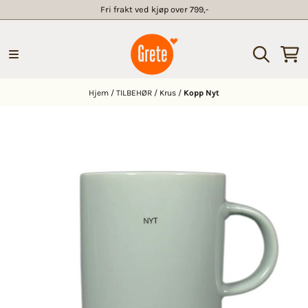
Fri frakt ved kjøp over 799,-
Hopp til innhold
Hjem
/
TILBEHØR
/
Krus
/
Kopp Nyt