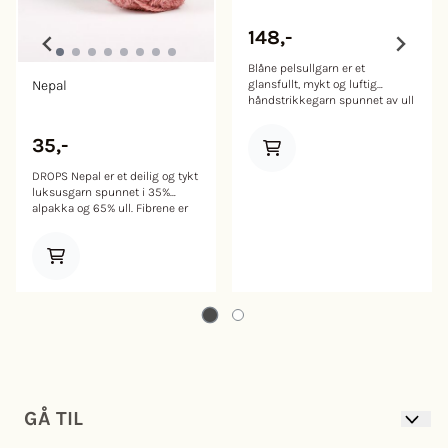
148,-
Blåne pelsullgarn er et
Nepal
glansfullt, mykt og luftig
håndstrikkegarn spunnet av ull
fra Norsk pelssau. Den har en
fin, myk og silkeaktig ull med
35,-
god lokk. Norsk pelssau er en
egen norsk sauerase ulik den
DROPS Nepal er et deilig og tykt
norske hvite sauen. Ullen
luksusgarn spunnet i 35%
inneholder både lyse og mørke
alpakka og 65% ull. Fibrene er
fibre, og de mørke fibrene gir
ubehandlet, det betyr at de kun
garnet og fargene en
er vasket og ikke utsatt for
spennende dybde og melering.
kjemisk behandling før farging.
Ullen består av bunnull og
Dette fremhever best garnets
dekkhår som gjør garnet både
naturlige egenskaper.
mykt og slitesterkt på samme
Blandingen fremhever
tid. Garnet egner seg godt til
alpakkaens silkemyke overflate,
gensere, lange jakker, votter og
samtidig som ullen bidrar til
luer. Blåne pelsullgarn kan også
bedre formstabilitet . Kvaliteten
strikkes til luftige lune pledd.
er spunnet sammen av 3 tråder,
Farge 2115 er pelssauens
hvilket gir et spennende, rustikt
naturlige farge og alle de andre
og flott maskebilde. DROPS
fargene er farget på denne.
GÅ TIL
Nepal er en lettstrikket kvalitet
Blåne norsk pelsullgarn egner
og på pinne nr 5 går det fort å
seg spesielt godt til plagg som
strikke selv store plagg. DROPS