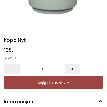
Kopp Nyt
165,-
På lager
: 4
-
+
Legg i handlekurv
Informasjon