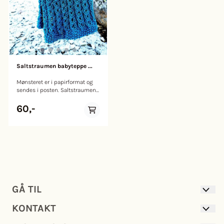
Saltstraumen babyteppe ...
Mønsteret er i papirformat og
sendes i posten. Saltstraumen
babyteppe har et flott
strukturmønster som
60,-
etterlikner strømvirvler i
Saltstraumen – Verdens
sterkeste malstøm. Teppet
strikkes frem og tilbake på
store pinner i varm og deilig ull.
Størrelse: Onesize Mål: L: 75 cm
B: 60 cm Garnmengde: 5
nøster Drops Andes (65% ull,
35% alpakka) eller 8 nøster
Drops Snow (100% ull) eller
GÅ TIL
liknende garn. Strikkefasthet:
10 cm = 10 masker i glattstrikk
KONTAKT
på pinne 8 med Drops Andes
GARN
eller Drops Snow. Husk å