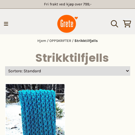
Fri frakt ved kjøp over 799,-
Hopp til innhold
Hjem
/
OPPSKRIFTER
/
Strikktilfjells
Strikktilfjells